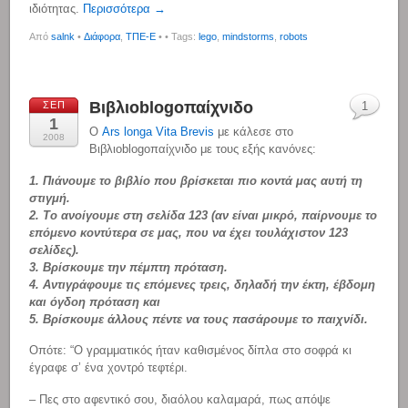
ιδιότητας.
Περισσότερα →
Από
salnk
•
Διάφορα
,
ΤΠΕ-Ε
•
• Tags:
lego
,
mindstorms
,
robots
Βιβλιοblogoπαίχνιδο
ΣΕΠ
1
1
Ο
Ars longa Vita Brevis
με κάλεσε στο
2008
Βιβλιοblogoπαίχνιδο με τους εξής κανόνες:
1. Πιάνουμε το βιβλίο που βρίσκεται πιο κοντά μας αυτή τη
στιγμή.
2. Το ανοίγουμε στη σελίδα 123 (αν είναι μικρό, παίρνουμε το
επόμενο κοντύτερα σε μας, που να έχει τουλάχιστον 123
σελίδες).
3. Βρίσκουμε την πέμπτη πρόταση.
4. Αντιγράφουμε τις επόμενες τρεις, δηλαδή την έκτη, έβδομη
και όγδοη πρόταση και
5. Βρίσκουμε άλλους πέντε να τους πασάρουμε το παιχνίδι.
Οπότε: “Ο γραμματικός ήταν καθισμένος δίπλα στο σοφρά κι
έγραφε σ’ ένα χοντρό τεφτέρι.
– Πες στο αφεντικό σου, διαόλου καλαμαρά, πως απόψε