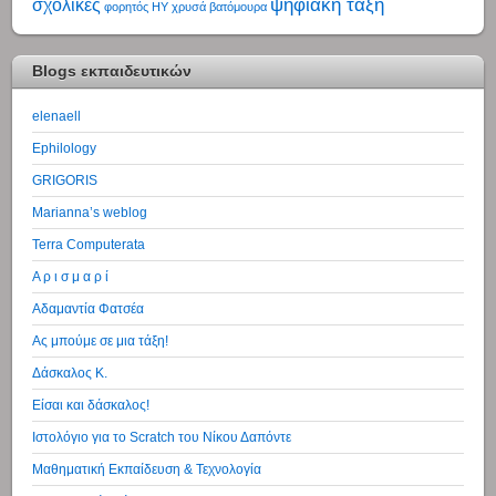
ψηφιακή τάξη
σχολικές
φορητός ΗΥ
χρυσά βατόμουρα
Blogs εκπαιδευτικών
elenaell
Ephilology
GRIGORIS
Marianna’s weblog
Terra Computerata
Α ρ ι σ μ α ρ ί
Αδαμαντία Φατσέα
Ας μπούμε σε μια τάξη!
Δάσκαλος Κ.
Είσαι και δάσκαλος!
Ιστολόγιο για το Scratch του Νίκου Δαπόντε
Μαθηματική Εκπαίδευση & Τεχνολογία