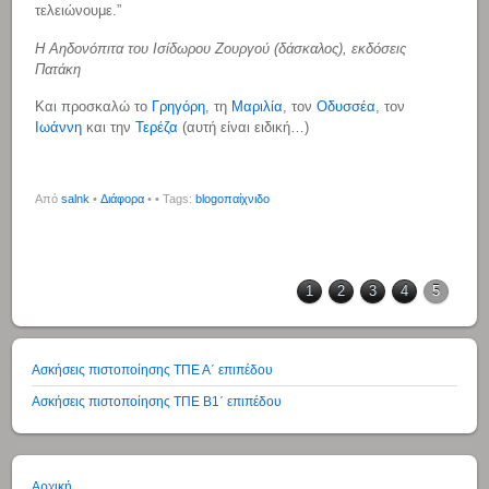
τελειώνουμε.”
Η Αηδονόπιτα του Ισίδωρου Ζουργού (δάσκαλος), εκδόσεις
Πατάκη
Και προσκαλώ το
Γρηγόρη
, τη
Μαριλία
, τον
Οδυσσέα
, τον
Ιωάννη
και την
Τερέζα
(αυτή είναι ειδική…)
Από
salnk
•
Διάφορα
•
• Tags:
blogoπαίχνιδο
1
2
3
4
5
Ασκήσεις πιστοποίησης ΤΠΕ Α΄ επιπέδου
Ασκήσεις πιστοποίησης ΤΠΕ Β1΄ επιπέδου
Αρχική