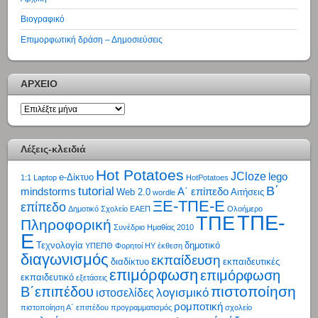
Βιογραφικό
Επιμορφωτική δράση – Δημοσιεύσεις
ΑΡΧΕΙΟ
ΑΡΧΕΙΟ
Λέξεις-κλειδιά
Hot Potatoes
JCloze
lego
e-Δίκτυο
1:1 Laptop
HotPotatoes
tutorial
Β΄
mindstorms
Α΄ επίπεδο
Web 2.0
Αιτήσεις
wordle
ΞΕ-ΤΠΕ-Ε
επίπεδο
Δημοτικό Σχολείο
ΕΑΕΠ
Ολοήμερο
ΤΠΕ-
ΤΠΕ
Πληροφορική
Συνέδριο Ημαθίας 2010
Ε
Τεχνολογία
δημοτικό
ΥΠΕΠΘ
Φορητοί ΗΥ
έκθεση
διαγωνισμός
εκπαίδευση
διαδίκτυο
εκπαιδευτικές
επιμόρφωση
επιμόρφωση
εκπαιδευτικό
εξετάσεις
πιστοποίηση
Β΄επιπέδου
λογισμικό
ιστοσελίδες
ρομποτική
πιστοποίηση Α΄ επιπέδου
προγραμματισμός
σχολείο