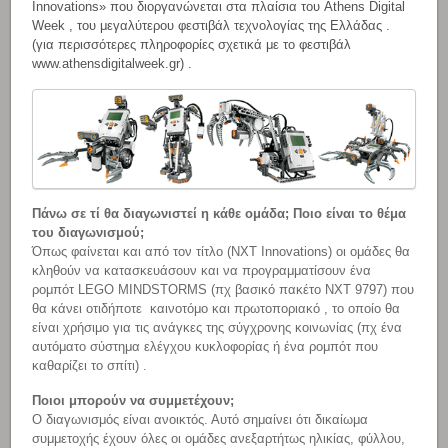
Innovations» που διοργανώνεται στα πλαίσια του Athens Digital
Week , του μεγαλύτερου φεστιβάλ τεχνολογίας της Ελλάδας .
(για περισσότερες πληροφορίες σχετικά με το φεστιβάλ
www.athensdigitalweek.gr) .
Πάνω σε τί θα διαγωνιστεί η κάθε ομάδα; Ποιο είναι το θέμα
του διαγωνισμού;
Όπως φαίνεται και από τον τίτλο (ΝΧΤ Innovations) οι ομάδες θα
κληθούν να κατασκευάσουν και να προγραμματίσουν ένα
ρομπότ LEGO MINDSTORMS (πχ βασικό πακέτο ΝΧΤ 9797) που
θα κάνει οτιδήποτε καινοτόμο και πρωτοποριακό , το οποίο θα
είναι χρήσιμο για τις ανάγκες της σύγχρονης κοινωνίας (πχ ένα
αυτόματο σύστημα ελέγχου κυκλοφορίας ή ένα ρομπότ που
καθαρίζει το σπίτι) .
Ποιοι μπορούν να συμμετέχουν;
Ο διαγωνισμός είναι ανοικτός. Αυτό σημαίνει ότι δικαίωμα
συμμετοχής έχουν όλες οι ομάδες ανεξαρτήτως ηλικίας, φύλλου,