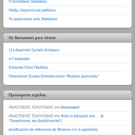
Ο δυσλεξικός δάσκαλος
Παίζω, διερευνώ και μαθαίνω
Το ημερολόγιο ενός δασκάλου
Οι δικτυακοί μου τόποι
11ο Δημοτικό Σχολείο Ευόσμου
e-Γεωγραφία
Ελληνική Πύλη Παιδείας
Πανελλήνια Ένωση Εκπαιδευτικών “Μιχάλης Δερτούζος”
Πρόσφατα σχόλια
ΑΝΑΣΤΑΣΙΟΣ ΤΣΑΟΥΣΙΔΗΣ
στο
Βιογραφικό
ΑΝΑΣΤΑΣΙΟΣ ΤΣΑΟΥΣΙΔΗΣ
στο
Φίλα το βάτραχό σου … [ή
“Πριγκίπισσες και βασιλόπουλα”]
bonificación de referencia de Binance
στο
e-χαρταετός