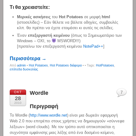
Τι θα χρειαστείτε:
Μερικές
ασκήσεις
του
Ηot Potatoes
σε μορφή
html
(ιστοσελίδες) – Εάν θέλετε να βάλετε οδηγίες, συμβουλές
κλπ. θα πρέπει να έχετε ετοιμάσει κι αυτές τις σελίδες.
Έναν
επεξεργαστή κειμένου
(όπως το Σημειωματάριο των
Windows – OXI, το
MSWORD!!!)
[προτείνω τον επεξεργαστή κειμένου
NotePad++
]
Περισσότερα →
Από
admin
•
Hot Potatoes
,
Hot Potatoes διάφορα
•
• Tags:
HotPotatoes
,
επίπεδα δυσκολίας
Wordle
ΟΚΤ
7
28
2010
Περιγραφή
Το Wordle (
http://www.wordle.net
) είναι μια δωρεάν εφαρμογή
Web 2.0 που επιτρέπει στους χρήστες να δημιουργούν «σύννεφα
λέξεων» (word clouds). Με τον τρόπο αυτό οπτικοποιείται η
συχνότητα εμφάνισης μιας λέξης από ένα δοσμένο κείμενο,