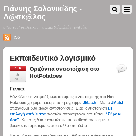
Γιάννης Σαλονικίδης -
Δ@σκ@λος
o "κοινός" δάσκαλος - Yiannis Salonikidis - te@cher
RSS
Εκπαιδευτικό λογισμικό
Οριζόντια αντιστοίχιση στο
ΔΕΚ
2
5
HotPotatoes
2010
Γενικά
Εάν θέλουμε να φτιάξουμε ασκήσεις αντιστοίχισης στο
Hot
Potatoes
χρησιμοποιούμε το πρόγραμμα
JMatch
. Με το
JMatch
φτιάχνουμε δύο ειδών αντιστοιχίσεις. Είτε αντιστοίχιση
με
επιλογή από λίστα
σωστών απαντήσεων είτε τύπου
“Σύρε κι
Άσε”
. Και στις δύο περιπτώσεις τα σταθερά αντικείμενα
βρίσκονται αριστερά ενώ τα άλλα στα δεξιά.