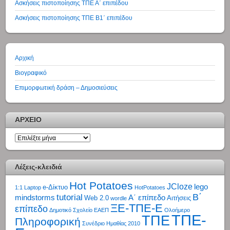
Ασκήσεις πιστοποίησης ΤΠΕ Α΄ επιπέδου
Ασκήσεις πιστοποίησης ΤΠΕ Β1΄ επιπέδου
Αρχική
Βιογραφικό
Επιμορφωτική δράση – Δημοσιεύσεις
ΑΡΧΕΙΟ
ΑΡΧΕΙΟ
Λέξεις-κλειδιά
Hot Potatoes
JCloze
lego
e-Δίκτυο
1:1 Laptop
HotPotatoes
tutorial
Β΄
mindstorms
Α΄ επίπεδο
Web 2.0
Αιτήσεις
wordle
ΞΕ-ΤΠΕ-Ε
επίπεδο
Δημοτικό Σχολείο
ΕΑΕΠ
Ολοήμερο
ΤΠΕ-
ΤΠΕ
Πληροφορική
Συνέδριο Ημαθίας 2010