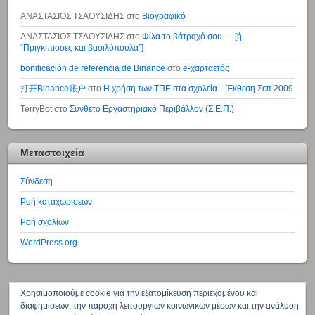
ΑΝΑΣΤΑΣΙΟΣ ΤΣΑΟΥΣΙΔΗΣ
στο
Βιογραφικό
ΑΝΑΣΤΑΣΙΟΣ ΤΣΑΟΥΣΙΔΗΣ
στο
Φίλα το βάτραχό σου … [ή
“Πριγκίπισσες και βασιλόπουλα”]
bonificación de referencia de Binance
στο
e-χαρταετός
打开Binance账户
στο
Η χρήση των ΤΠΕ στα σχολεία – Έκθεση Σεπ 2009
TerryBot
στο
Σύνθετο Εργαστηριακό Περιβάλλον (Σ.Ε.Π.)
Μεταστοιχεία
Σύνδεση
Ροή καταχωρίσεων
Ροή σχολίων
WordPress.org
↑
Χρησιμοποιούμε cookie για την εξατομίκευση περιεχομένου και
διαφημίσεων, την παροχή λειτουργιών κοινωνικών μέσων και την ανάλυση