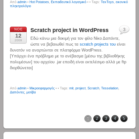
Από
admin
•
Hot Potatoes
,
Εκπαιδευτικό λογισμικό
•
• Tags:
TexToys
,
εικονικό
πληκτρολόγιο
Scratch project in WordPress
ΝΟΈ
3
12
Εδώ κάνω μια δοκιμή για τον φίλο Νίκο Δαπόντε,
2009
ώστε να βεβαιωθεί πως τα
scratch projects του
είναι
δυνατόν να αναρτώνται σε πλατφόρμα WordPress.
[Υπάρχει ένα πρόβλημα με το ανέβασμα [μέσω της βιβλιοθήκης
πολυμέσων] του αρχείου .jar επειδή είναι εκτελέσιμο αλλά με ftp
διορθώνεται]
Από
admin
•
Μικροεφαρμογές
•
• Tags:
mit
,
project
,
Scratch
,
Tesselation
,
Δαπόντες
,
μοτίβα
1
2
3
4
5