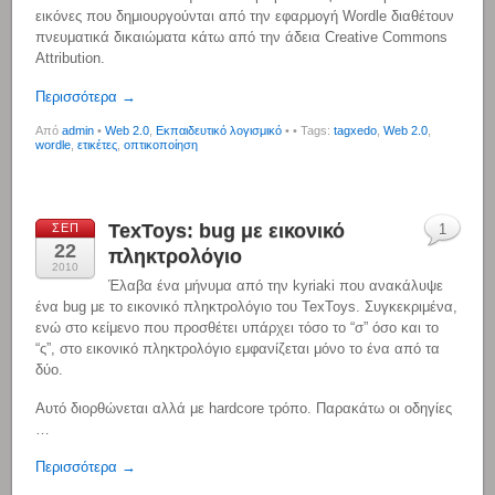
εικόνες που δημιουργούνται από την εφαρμογή Wordle διαθέτουν
πνευματικά δικαιώματα κάτω από την άδεια Creative Commons
Attribution.
Περισσότερα →
Από
admin
•
Web 2.0
,
Εκπαιδευτικό λογισμικό
•
• Tags:
tagxedo
,
Web 2.0
,
wordle
,
ετικέτες
,
οπτικοποίηση
TexToys: bug με εικονικό
ΣΕΠ
1
22
πληκτρολόγιο
2010
Έλαβα ένα μήνυμα από την kyriaki που ανακάλυψε
ένα bug με το εικονικό πληκτρολόγιο του TexToys. Συγκεκριμένα,
ενώ στο κείμενο που προσθέτει υπάρχει τόσο το “σ” όσο και το
“ς”, στο εικονικό πληκτρολόγιο εμφανίζεται μόνο το ένα από τα
δύο.
Αυτό διορθώνεται αλλά με hardcore τρόπο. Παρακάτω οι οδηγίες
…
Περισσότερα →