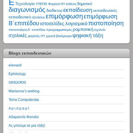
Ε
Τεχνολογία
δημοτικό
ΥΠΕΠΘ
Φορητοί ΗΥ
έκθεση
διαγωνισμός
εκπαίδευση
διαδίκτυο
εκπαιδευτικές
επιμόρφωση
επιμόρφωση
εκπαιδευτικό
εξετάσεις
πιστοποίηση
Β΄επιπέδου
λογισμικό
ιστοσελίδες
ρομποτική
πιστοποίηση Α΄ επιπέδου
προγραμματισμός
σχολείο
ψηφιακή τάξη
σχολικές
φορητός ΗΥ
χρυσά βατόμουρα
Blogs εκπαιδευτικών
elenaell
Ephilology
GRIGORIS
Marianna’s weblog
Terra Computerata
Α ρ ι σ μ α ρ ί
Αδαμαντία Φατσέα
Ας μπούμε σε μια τάξη!