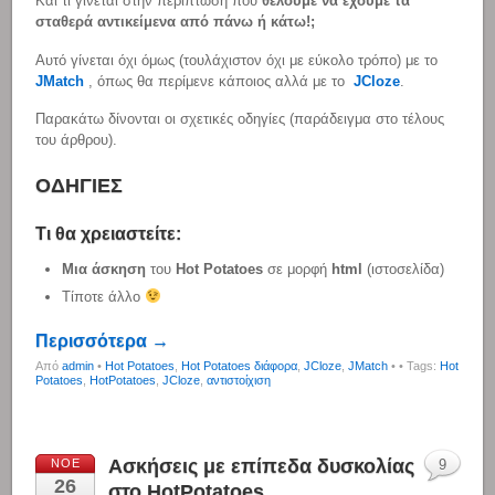
Και τι γίνεται στην περίπτωση που
θέλουμε να έχουμε τα
σταθερά αντικείμενα από πάνω ή κάτω!;
Αυτό γίνεται όχι όμως (τουλάχιστον όχι με εύκολο τρόπο) με το
JMatch
, όπως θα περίμενε κάποιος αλλά με το
JCloze
.
Παρακάτω δίνονται οι σχετικές οδηγίες (παράδειγμα στο τέλους
του άρθρου).
ΟΔΗΓΙΕΣ
Τι θα χρειαστείτε:
Μια άσκηση
του
Ηot Potatoes
σε μορφή
html
(ιστοσελίδα)
Τίποτε άλλο
Περισσότερα →
Από
admin
•
Hot Potatoes
,
Hot Potatoes διάφορα
,
JCloze
,
JMatch
•
• Tags:
Hot
Potatoes
,
HotPotatoes
,
JCloze
,
αντιστοίχιση
Ασκήσεις με επίπεδα δυσκολίας
ΝΟΈ
9
26
στο HotPotatoes