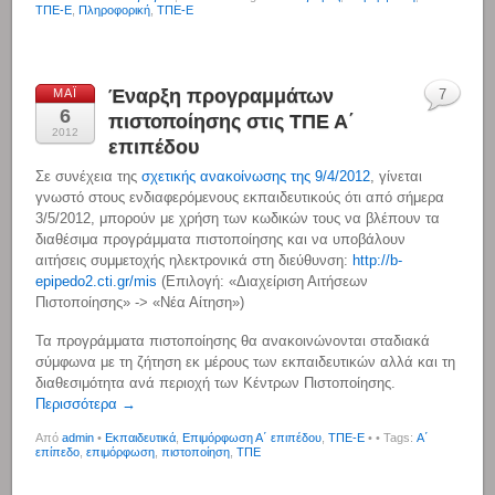
ΤΠΕ-Ε
,
Πληροφορική
,
ΤΠΕ-Ε
Έναρξη προγραμμάτων
ΜΆΙ
7
6
πιστοποίησης στις ΤΠΕ Α΄
2012
επιπέδου
Σε συνέχεια της
σχετικής ανακοίνωσης της 9/4/2012
, γίνεται
γνωστό στους ενδιαφερόμενους εκπαιδευτικούς ότι από σήμερα
3/5/2012, μπορούν με χρήση των κωδικών τους να βλέπουν τα
διαθέσιμα προγράμματα πιστοποίησης και να υποβάλουν
αιτήσεις συμμετοχής ηλεκτρονικά στη διεύθυνση:
http://b-
epipedo2.cti.gr/mis
(Επιλογή: «Διαχείριση Αιτήσεων
Πιστοποίησης» -> «Νέα Αίτηση»)
Τα προγράμματα πιστοποίησης θα ανακοινώνονται σταδιακά
σύμφωνα με τη ζήτηση εκ μέρους των εκπαιδευτικών αλλά και τη
διαθεσιμότητα ανά περιοχή των Κέντρων Πιστοποίησης.
Περισσότερα →
Από
admin
•
Εκπαιδευτικά
,
Επιμόρφωση Α΄ επιπέδου
,
ΤΠΕ-Ε
•
• Tags:
Α΄
επίπεδο
,
επιμόρφωση
,
πιστοποίηση
,
ΤΠΕ