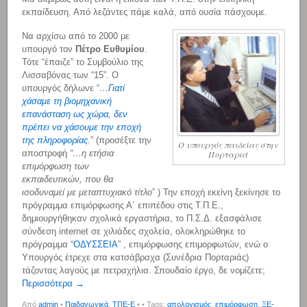
εκπαίδευση. Από λεζάντες πάμε καλά, από ουσία πάσχουμε.
Να αρχίσω από το 2000 με
υπουργό τον
Πέτρο Ευθυμίου
.
Τότε “έπαιζε” το Συμβούλιο της
Λισσαβόνας των “15”. Ο
υπουργός δήλωνε “
…
Γιατί
χάσαμε τη βιομηχανική
επανάσταση ως χώρα, δεν
πρέπει να χάσουμε την εποχή
της πληροφορίας
.
” (προσέξτε την
Ο υπουργός παιδείας στην
αποστροφή
“…η ετήσια
Πορταριά
επιμόρφωση των
εκπαιδευτικών, που θα
ισοδυναμεί με μεταπτυχιακό τίτλο
” ) Την εποχή εκείνη ξεκίνησε το
πρόγραμμα επιμόρφωσης Α΄ επιπέδου στις Τ.Π.Ε.,
δημιουργήθηκαν σχολικά εργαστήρια, το Π.Σ.Δ. εξασφάλισε
σύνδεση internet σε χιλιάδες σχολεία, ολοκληρώθηκε το
πρόγραμμα “
ΟΔΥΣΣΕΙΑ
” , επιμόρφωσης επιμορφωτών, ενώ ο
Υπουργός έτρεχε στα κατσάβραχα (Συνέδρια Πορταριάς)
τάζοντας λαγούς με πετραχήλια. Σπουδαίο έργο, δε νομίζετε;
Περισσότερα →
Από
admin
•
Παιδαγωγικά
,
ΤΠΕ-Ε
•
• Tags:
απολογισμός
,
επιμόρφωση
,
ΞΕ-