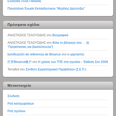
Ελληνική Πύλη Παιδείας
Πανελλήνια Ένωση Εκπαιδευτικών “Μιχάλης Δερτούζος”
Πρόσφατα σχόλια
ΑΝΑΣΤΑΣΙΟΣ ΤΣΑΟΥΣΙΔΗΣ
στο
Βιογραφικό
ΑΝΑΣΤΑΣΙΟΣ ΤΣΑΟΥΣΙΔΗΣ
στο
Φίλα το βάτραχό σου … [ή
“Πριγκίπισσες και βασιλόπουλα”]
bonificación de referencia de Binance
στο
e-χαρταετός
打开Binance账户
στο
Η χρήση των ΤΠΕ στα σχολεία – Έκθεση Σεπ 2009
TerryBot
στο
Σύνθετο Εργαστηριακό Περιβάλλον (Σ.Ε.Π.)
Μεταστοιχεία
Σύνδεση
Ροή καταχωρίσεων
Ροή σχολίων