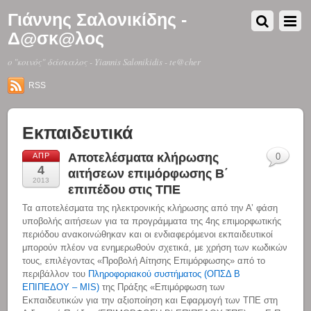
Γιάννης Σαλονικίδης -
Δ@σκ@λος
o "κοινός" δάσκαλος - Yiannis Salonikidis - te@cher
RSS
Εκπαιδευτικά
Αποτελέσματα κλήρωσης
ΑΠΡ
0
4
αιτήσεων επιμόρφωσης Β΄
2013
επιπέδου στις ΤΠΕ
Τα αποτελέσματα της ηλεκτρονικής κλήρωσης από την Α’ φάση
υποβολής αιτήσεων για τα προγράμματα της 4ης επιμορφωτικής
περιόδου ανακοινώθηκαν και οι ενδιαφερόμενοι εκπαιδευτικοί
μπορούν πλέον να ενημερωθούν σχετικά, με χρήση των κωδικών
τους, επιλέγοντας «Προβολή Αίτησης Επιμόρφωσης» από το
περιβάλλον του
Πληροφοριακού συστήματος (ΟΠΣΔ Β
ΕΠΙΠΕΔΟΥ – MIS)
της Πράξης «Επιμόρφωση των
Εκπαιδευτικών για την αξιοποίηση και Εφαρμογή των ΤΠΕ στη