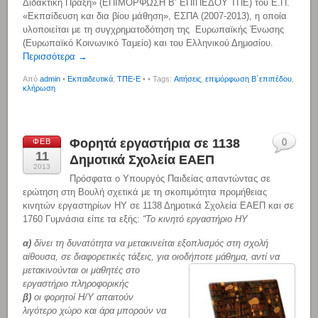
Διδακτική Πράξη» (ΕΠΙΜΟΡΦΩΣΗ Β’ ΕΠΙΠΕΔΟΥ ΤΠΕ) του Ε.Π.
«Εκπαίδευση και δια βίου μάθηση», ΕΣΠΑ (2007-2013), η οποία
υλοποιείται με τη συγχρηματοδότηση της Ευρωπαϊκής Ένωσης
(Ευρωπαϊκό Κοινωνικό Ταμείο) και του Ελληνικού Δημοσίου.
Περισσότερα →
Από
admin
•
Εκπαιδευτικά
,
ΤΠΕ-Ε
•
• Tags:
Αιτήσεις
,
επιμόρφωση Β΄επιπέδου
,
κλήρωση
Φορητά εργαστήρια σε 1138
ΦΕΒ
0
11
Δημοτικά Σχολεία ΕΑΕΠ
2013
Πρόσφατα ο Υπουργός Παιδείας απαντώντας σε
ερώτηση στη Βουλή σχετικά με τη σκοπιμότητα προμήθειας
κινητών εργαστηρίων ΗΥ σε 1138 Δημοτικά Σχολεία ΕΑΕΠ και σε
1760 Γυμνάσια είπε τα εξής:
“Το κινητό εργαστήριο ΗΥ
α)
δίνει τη δυνατότητα να μετακινείται εξοπλισμός στη σχολή
αίθουσα, σε διαφορετικές τάξεις, για οιοδήποτε μάθημα, αντί να
μετακινούνται οι μαθητές στο
εργαστήριο πληροφορικής
β)
οι φορητοί Η/Υ απαιτούν
λιγότερο χώρο και άρα μπορούν να