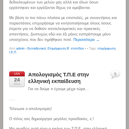
δεδουλευμένων των μελών μας αλλά και όλων όσων
εργάστηκαν και εργάζονται δίχως να αμείβονται.
Με βάση το πιο πάνω πλαίσιο με επιστολές, με συναντήσεις και
παραστάσεις επιχειρήσαμε να κινητοποιήσουμε όλους όσους
έπρεπε για να δοθούν αποτελεσματικές και πρακτικές
απαντήσεις. Δυστυχώς εδώ και έξι μήνες εισπράττουμε μόνο
υποσχέσεις που δεν τηρήθηκαν ποτέ.
Περισσότερα →
Από
admin
•
Εκπαιδευτικά
,
Επιμόρφωση Β΄ επιπέδου
•
• Tags:
επιμόρφωση
,
Ι.Ε.Π.
Απολογισμός Τ.Π.Ε στην
ΙΑΝ
5
24
ελληνική εκπαίδευση
2013
Για να δούμε τι έχουμε μέχρι τώρα…
…..
Τέλειωσε ο απολογισμός!
Ο τίτλος σας δημιούργησε μεγάλες προσδοκίες, ε;!
Μα ακριβώς αυτή είναι η εικόνα των Τ.Π.Ε. στην ελληνική