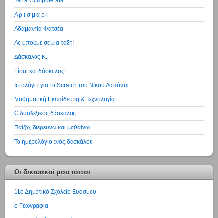
Terra Computerata
Α ρ ι σ μ α ρ ί
Αδαμαντία Φατσέα
Ας μπούμε σε μια τάξη!
Δάσκαλος Κ.
Είσαι και δάσκαλος!
Ιστολόγιο για το Scratch του Νίκου Δαπόντε
Μαθηματική Εκπαίδευση & Τεχνολογία
Ο δυσλεξικός δάσκαλος
Παίζω, διερευνώ και μαθαίνω
Το ημερολόγιο ενός δασκάλου
Οι δικτυακοί μου τόποι
11ο Δημοτικό Σχολείο Ευόσμου
e-Γεωγραφία