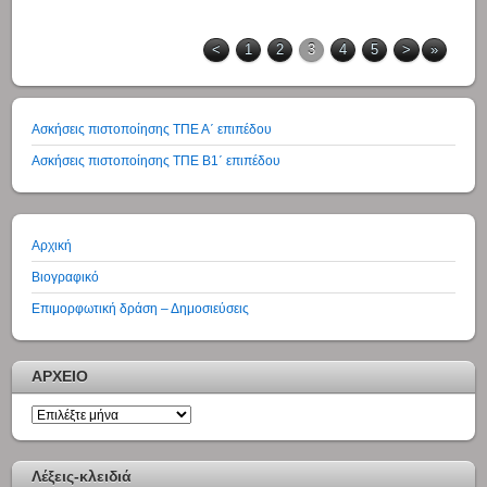
<
1
2
3
4
5
>
»
Ασκήσεις πιστοποίησης ΤΠΕ Α΄ επιπέδου
Ασκήσεις πιστοποίησης ΤΠΕ Β1΄ επιπέδου
Αρχική
Βιογραφικό
Επιμορφωτική δράση – Δημοσιεύσεις
ΑΡΧΕΙΟ
ΑΡΧΕΙΟ
Λέξεις-κλειδιά