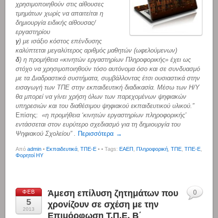
χρησιμοποιηθούν στις αίθουσες
τμημάτων χωρίς να απαιτείται η
δημιουργία ειδικής αίθουσας/
εργαστηρίου
γ
) με ισάξιο κόστος επένδυσης
καλύπτεται μεγαλύτερος αριθμός μαθητών (ωφελούμενων)
δ
) η προμήθεια «κινητών εργαστηρίων Πληροφορικής» έχει ως
στόχο να χρησιμοποιηθούν τόσο αυτόνομα όσο και σε συνδυασμό
με τα Διαδραστικά συστήματα, συμβάλλοντας έτσι ουσιαστικά στην
εισαγωγή των ΤΠΕ στην εκπαιδευτική διαδικασία. Μέσω των Η/Υ
θα μπορεί να γίνει χρήση όλων των παρεχομένων ψηφιακών
υπηρεσιών και του διαθέσιμου ψηφιακού εκπαιδευτικού υλικού.”
Επίσης:
«η προμήθεια ‘κινητών εργαστηρίων πληροφορικής’
εντάσσεται στον ευρύτερο σχεδιασμό για τη δημιουργία του
Ψηφιακού Σχολείου” .
Περισσότερα →
Από
admin
•
Εκπαιδευτικά
,
ΤΠΕ-Ε
•
• Tags:
ΕΑΕΠ
,
Πληροφορική
,
ΤΠΕ
,
ΤΠΕ-Ε
,
Φορητοί ΗΥ
Άμεση επίλυση ζητημάτων που
ΦΕΒ
0
5
χρονίζουν σε σχέση με την
2013
Επιμόρφωση Τ.Π.Ε. Β΄