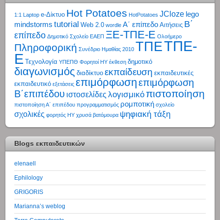
Hot Potatoes
JCloze
lego
e-Δίκτυο
1:1 Laptop
HotPotatoes
tutorial
Β΄
mindstorms
Α΄ επίπεδο
Web 2.0
Αιτήσεις
wordle
ΞΕ-ΤΠΕ-Ε
επίπεδο
Δημοτικό Σχολείο
ΕΑΕΠ
Ολοήμερο
ΤΠΕ-
ΤΠΕ
Πληροφορική
Συνέδριο Ημαθίας 2010
Ε
Τεχνολογία
δημοτικό
ΥΠΕΠΘ
Φορητοί ΗΥ
έκθεση
διαγωνισμός
εκπαίδευση
διαδίκτυο
εκπαιδευτικές
επιμόρφωση
επιμόρφωση
εκπαιδευτικό
εξετάσεις
πιστοποίηση
Β΄επιπέδου
λογισμικό
ιστοσελίδες
ρομποτική
πιστοποίηση Α΄ επιπέδου
προγραμματισμός
σχολείο
ψηφιακή τάξη
σχολικές
φορητός ΗΥ
χρυσά βατόμουρα
Blogs εκπαιδευτικών
elenaell
Ephilology
GRIGORIS
Marianna’s weblog