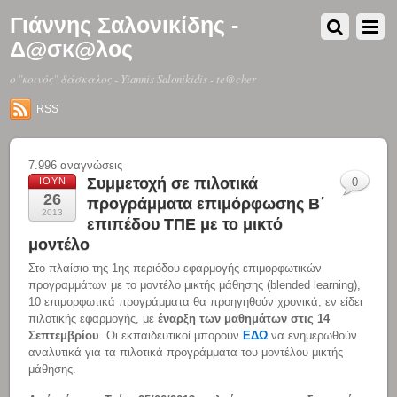
Γιάννης Σαλονικίδης -
Δ@σκ@λος
o "κοινός" δάσκαλος - Yiannis Salonikidis - te@cher
RSS
7.996 αναγνώσεις
Συμμετοχή σε πιλοτικά
ΙΟΎΝ
0
26
προγράμματα επιμόρφωσης Β΄
2013
επιπέδου ΤΠΕ με το μικτό
μοντέλο
Στο πλαίσιο της 1ης περιόδου εφαρμογής επιμορφωτικών
προγραμμάτων με το μοντέλο μικτής μάθησης (blended learning),
10 επιμορφωτικά προγράμματα θα προηγηθούν χρονικά, εν είδει
πιλοτικής εφαρμογής, με
έναρξη των μαθημάτων στις 14
Σεπτεμβρίου
. Οι εκπαιδευτικοί μπορούν
ΕΔΩ
να ενημερωθούν
αναλυτικά για τα πιλοτικά προγράμματα του μοντέλου μικτής
μάθησης.