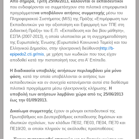
Από σήμερα, Τρίτη 25/06/2013, καλούνται οι εκπαιδευτικοί
που ενδιαφέρονται να συμμετάσχουν στα πιλοτικά επιμορφωτικά
προγράμματα
να υποβάλουν αιτήσεις συμμετοχής
μέσω του
Πληροφοριακού Συστήματος (MIS) της Πράξης «Επιμόρφωση των
Εκπαιδευτικών για την αξιοποίηση και Εφαρμογή των ΤΠΕ στη
Διδακτική Πράξη» του Ε.Π. «Εκπαίδευση και δια βίου μάθηση»,
ΕΣΠΑ (2007-2013), η οποία υλοποιείται με τη συγχρηματοδότηση
της Ευρωπαϊκής Ένωσης (Ευρωπαϊκό Κοινωνικό Ταμείο) και του
Ελληνικού Δημοσίου, στην ηλεκτρονική διεύθυνση
http://b-
epipedo2.cti.gr/mis
, με χρήση των κωδικών που τους είχαν
αποδοθεί κατά την πιστοποίησή τους στο Α’ Επίπεδο.
Η διαδικασία υποβολής αιτήσεων περιλαμβάνει μία μόνο
φάση
, κατά την οποία υποβάλλονται οι αιτήσεις των
εκπαιδευτικών και εν συνεχεία κατανέμονται αυτοί στα διαθέσιμα
πιλοτικά προγράμματα μέσω ηλεκτρονικής κλήρωσης.
Η
υποβολή των αιτήσεων λαμβάνει χώρα από τις 25/06/2013
έως την 01/09/2013.
Δικαίωμα συμμετοχής
έχουν οι μόνιμοι εκπαιδευτικοί της
Πρωτοβάθμιας και Δευτεροβάθμιας εκπαίδευσης δημόσιων και
ιδιωτικών σχολείων, των κλάδων ΠΕ02, ΠΕ03, ΠΕ04, ΠΕ70 και
ΠΕ19/20, οι οποίοι πληρούν τις ακόλουθες προϋποθέσεις: