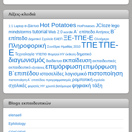
Λέξεις-κλειδιά
Hot Potatoes
JCloze
lego
e-Δίκτυο
1:1 Laptop
HotPotatoes
tutorial
Β΄
mindstorms
Α΄ επίπεδο
Web 2.0
Αιτήσεις
wordle
ΞΕ-ΤΠΕ-Ε
επίπεδο
Δημοτικό Σχολείο
ΕΑΕΠ
Ολοήμερο
ΤΠΕ-
ΤΠΕ
Πληροφορική
Συνέδριο Ημαθίας 2010
Ε
Τεχνολογία
δημοτικό
ΥΠΕΠΘ
Φορητοί ΗΥ
έκθεση
διαγωνισμός
εκπαίδευση
διαδίκτυο
εκπαιδευτικές
επιμόρφωση
επιμόρφωση
εκπαιδευτικό
εξετάσεις
πιστοποίηση
Β΄επιπέδου
λογισμικό
ιστοσελίδες
ρομποτική
πιστοποίηση Α΄ επιπέδου
προγραμματισμός
σχολείο
ψηφιακή τάξη
σχολικές
φορητός ΗΥ
χρυσά βατόμουρα
Blogs εκπαιδευτικών
elenaell
Ephilology