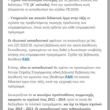
–
Έχουν πιστοποιηθεί επιτυχώς
για τις βασικές γνώσεις και
δεξιότητες ΤΠΕ
(Α΄ επίπεδο)
. Από την προϋπόθεση αυτή
εξαιρούνται οι εκπαιδευτικοί του κλάδου ΠΕ19/20.
–
Υπηρετούν και ασκούν διδακτικό έργο στην τάξη
σε
σχολεία της προβλεπόμενης περιοχής προέλευσης των
επιμορφούμενων, όπως αυτή ορίζεται για κάθε επιμορφωτικό
πρόγραμμα.
Οι ιδιωτικοί εκπαιδευτικοί
οφείλουν να αποστείλουν με fax,
στο
210 3222135
,
σχετική βεβαίωση από την οικεία Διεύθυνση
Εκπαίδευσης, προκειμένου να τους δοθεί η δυνατότητα υποβολής
αίτησης στα επιμορφωτικά προγράμματα. Σχέδιο της βεβαίωσης
διατίθεται
ΕΔΩ
.
Επίσης,
όλοι οι εκπαιδευτικοί
θα πρέπει να προσκομίσουν στο
Κέντρο Στήριξης Επιμόρφωσης ειδική Δήλωση/ Βεβαίωση του
Διευθυντή του σχολείου τους (διαθέσιμη
ΕΔΩ
) ότι ασκούν
διδακτικό έργο στην τάξη, κατά την εγγραφή τους στο
πρόγραμμα.
Διευκρινίζεται ότι
οι ανωτέρω προϋποθέσεις συμμετοχής
αφορούν το σχολικό έτος 2013 – 2014
, κατά το οποίο θα
διεξαχθούν τα πιλοτικά προγράμματα,
και όχι το λήγον σχολικό
έτος 2012 – 2013
.
Οι εκπαιδευτικοί που πιθανολογούν