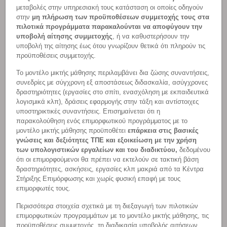
μεταβολές στην υπηρεσιακή τους κατάσταση οι οποίες οδηγούν
στην
μη πλήρωση των προϋποθέσεων συμμετοχής τους
στα
πιλοτικά προγράμματα
παρακαλούνται να αποφύγουν την
υποβολή αίτησης συμμετοχής
, ή να καθυστερήσουν την
υποβολή της αίτησης έως ότου γνωρίζουν θετικά ότι πληρούν τις
προϋποθέσεις συμμετοχής.
Το μοντέλο μικτής μάθησης περιλαμβάνει δια ζώσης συναντήσεις,
συνεδρίες με σύγχρονη εξ αποστάσεως διδασκαλία, ασύγχρονες
δραστηριότητες (εργασίες στο σπίτι, ενασχόληση με εκπαιδευτικά
λογισμικά κλπ), δράσεις εφαρμογής στην τάξη και αντίστοιχες
υποστηρικτικές συναντήσεις. Επισημαίνεται ότι η
παρακολούθηση ενός επιμορφωτικού προγράμματος με το
μοντέλο μικτής μάθησης προϋποθέτει
επάρκεια στις βασικές
γνώσεις και δεξιότητες ΤΠΕ και εξοικείωση με την χρήση
των υπολογιστικών εργαλείων και του διαδικτύου,
δεδομένου
ότι οι επιμορφούμενοι θα πρέπει να εκτελούν σε τακτική βάση
δραστηριότητες, ασκήσεις, εργασίες κλπ μακριά από τα Κέντρα
Στήριξης Επιμόρφωσης και χωρίς φυσική επαφή με τους
επιμορφωτές τους.
Περισσότερα στοιχεία σχετικά με τη διεξαγωγή των πιλοτικών
επιμορφωτικών προγραμμάτων με το μοντέλο μικτής μάθησης, τις
προϋποθέσεις συμμετοχής, τη διαδικασία υποβολής αιτήσεων