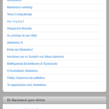
GRIGORIS
Marianna’s weblog
Terra Computerata
Α ρ ι σ μ α ρ ί
Αδαμαντία Φατσέα
Ας μπούμε σε μια τάξη!
Δάσκαλος Κ.
Είσαι και δάσκαλος!
Ιστολόγιο για το Scratch του Νίκου Δαπόντε
Μαθηματική Εκπαίδευση & Τεχνολογία
Ο δυσλεξικός δάσκαλος
Παίζω, διερευνώ και μαθαίνω
Το ημερολόγιο ενός δασκάλου
Οι δικτυακοί μου τόποι