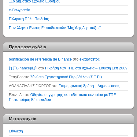
11ο Δημοτικό Σχολείο Ευόσμου
e-Γεωγραφία
Ελληνική Πύλη Παιδείας
Πανελλήνια Ένωση Εκπαιδευτικών “Μιχάλης Δερτούζος”
Πρόσφατα σχόλια
bonificación de referencia de Binance
στο
e-χαρταετός
打开Binance账户
στο
Η χρήση των ΤΠΕ στα σχολεία – Έκθεση Σεπ 2009
TerryBot
στο
Σύνθετο Εργαστηριακό Περιβάλλον (Σ.Ε.Π.)
ΑΘΑΝΑΣΙΑΔΗΣ ΓΙΩΡΓΟΣ
στο
Επιμορφωτική δράση – Δημοσιεύσεις
Ελένη Α.
στο
Οδηγίες συγγραφής εκπαιδευτικού σεναρίου με ΤΠΕ –
Πιστοποίηση Β΄ επιπέδου
Μεταστοιχεία
Σύνδεση