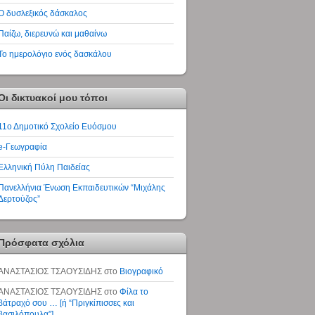
Ο δυσλεξικός δάσκαλος
Παίζω, διερευνώ και μαθαίνω
Το ημερολόγιο ενός δασκάλου
Οι δικτυακοί μου τόποι
11ο Δημοτικό Σχολείο Ευόσμου
e-Γεωγραφία
Ελληνική Πύλη Παιδείας
Πανελλήνια Ένωση Εκπαιδευτικών “Μιχάλης
Δερτούζος”
Πρόσφατα σχόλια
ΑΝΑΣΤΑΣΙΟΣ ΤΣΑΟΥΣΙΔΗΣ
στο
Βιογραφικό
ΑΝΑΣΤΑΣΙΟΣ ΤΣΑΟΥΣΙΔΗΣ
στο
Φίλα το
βάτραχό σου … [ή “Πριγκίπισσες και
βασιλόπουλα”]