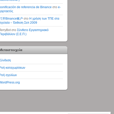
bonificación de referencia de Binance
στο
e-
χαρταετός
打开Binance账户
στο
Η χρήση των ΤΠΕ στα
σχολεία – Έκθεση Σεπ 2009
TerryBot
στο
Σύνθετο Εργαστηριακό
Περιβάλλον (Σ.Ε.Π.)
Μεταστοιχεία
Σύνδεση
Ροή καταχωρίσεων
Ροή σχολίων
WordPress.org