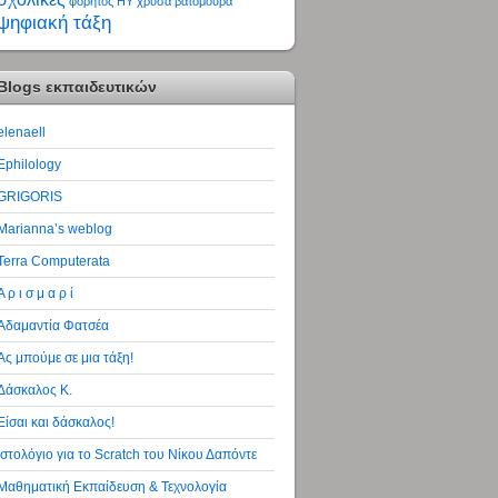
φορητός ΗΥ
χρυσά βατόμουρα
ψηφιακή τάξη
Blogs εκπαιδευτικών
elenaell
Ephilology
GRIGORIS
Marianna’s weblog
Terra Computerata
Α ρ ι σ μ α ρ ί
Αδαμαντία Φατσέα
Ας μπούμε σε μια τάξη!
Δάσκαλος Κ.
Είσαι και δάσκαλος!
Ιστολόγιο για το Scratch του Νίκου Δαπόντε
Μαθηματική Εκπαίδευση & Τεχνολογία