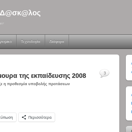
 - Δ@σκ@λος
her
γισμικό
Τεχνολογία
Διάφορα
3
ουρα της εκπαίδευσης 2008
ε η προθεσμία υποβολής προτάσεων
τύπωση
Περισσότερα