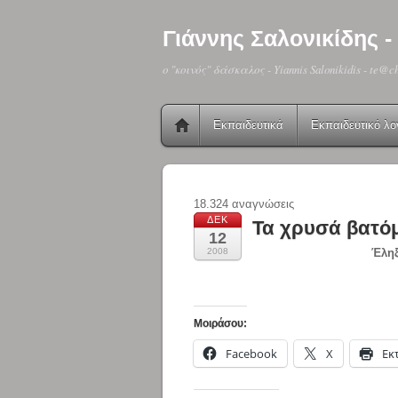
Γιάννης Σαλονικίδης
o "κοινός" δάσκαλος - Yiannis Salonikidis - te@c
Εκπαιδευτικά
Εκπαιδευτικό λο
18.324 αναγνώσεις
ΔΕΚ
Τα χρυσά βατόμ
12
2008
Έληξ
Μοιράσου:
Facebook
X
Εκ