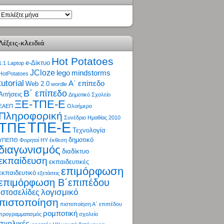
ΑΡΧΕΙΟ
Λέξεις-κλειδιά
Hot Potatoes
e-Δίκτυο
1:1 Laptop
JCloze
lego
mindstorms
HotPotatoes
tutorial
Α΄ επίπεδο
Web 2.0
wordle
Β΄ επίπεδο
Αιτήσεις
Δημοτικό Σχολείο
ΞΕ-ΤΠΕ-Ε
ΕΑΕΠ
Ολοήμερο
Πληροφορική
Συνέδριο Ημαθίας 2010
ΤΠΕ-Ε
ΤΠΕ
Τεχνολογία
δημοτικό
ΥΠΕΠΘ
Φορητοί ΗΥ
έκθεση
διαγωνισμός
διαδίκτυο
εκπαίδευση
εκπαιδευτικές
επιμόρφωση
εκπαιδευτικό
εξετάσεις
επιμόρφωση Β΄επιπέδου
λογισμικό
ιστοσελίδες
πιστοποίηση
πιστοποίηση Α΄ επιπέδου
ρομποτική
προγραμματισμός
σχολείο
σχολικές