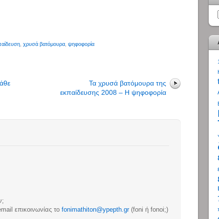
παίδευση
,
χρυσά βατόμουρα
,
ψηφοφορία
κάθε
Τα χρυσά βατόμουρα της
εκπαίδευσης 2008 – Η ψηφοφορία
ν;
email επικοινωνίας το
fonimathiton@ypepth.gr
(foni ή fonoi;)