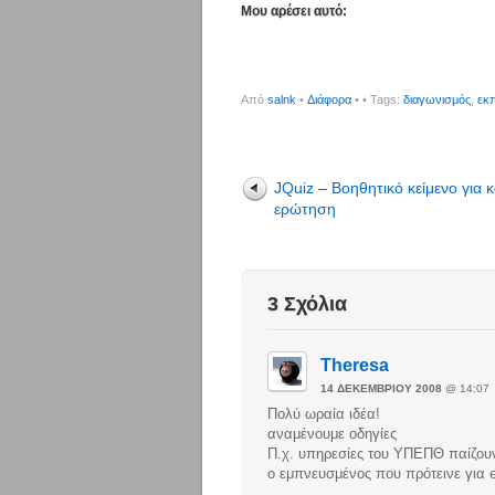
Μου αρέσει αυτό:
Από
salnk
•
Διάφορα
•
• Tags:
διαγωνισμός
,
εκ
JQuiz – Βοηθητικό κείμενο για 
ερώτηση
3 Σχόλια
Theresa
14 ΔΕΚΕΜΒΡΊΟΥ 2008
@ 14:07
Πολύ ωραία ιδέα!
αναμένουμε οδηγίες
Π.χ. υπηρεσίες του ΥΠΕΠΘ παίζου
ο εμπνευσμένος που πρότεινε για 