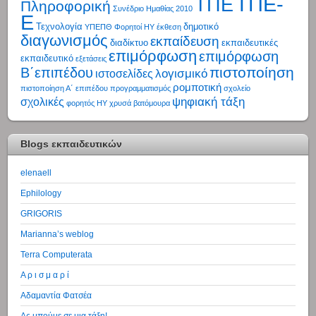
ΤΠΕ-
ΤΠΕ
Πληροφορική
Συνέδριο Ημαθίας 2010
Ε
Τεχνολογία
δημοτικό
ΥΠΕΠΘ
Φορητοί ΗΥ
έκθεση
διαγωνισμός
εκπαίδευση
διαδίκτυο
εκπαιδευτικές
επιμόρφωση
επιμόρφωση
εκπαιδευτικό
εξετάσεις
πιστοποίηση
Β΄επιπέδου
λογισμικό
ιστοσελίδες
ρομποτική
πιστοποίηση Α΄ επιπέδου
προγραμματισμός
σχολείο
ψηφιακή τάξη
σχολικές
φορητός ΗΥ
χρυσά βατόμουρα
Blogs εκπαιδευτικών
elenaell
Ephilology
GRIGORIS
Marianna’s weblog
Terra Computerata
Α ρ ι σ μ α ρ ί
Αδαμαντία Φατσέα
Ας μπούμε σε μια τάξη!