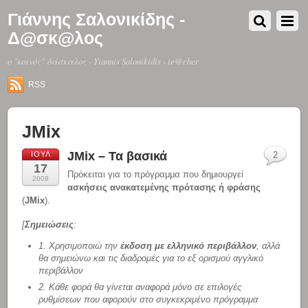
Γιάννης Σαλονικίδης -
Δ@σκ@λος
o "κοινός" δάσκαλος - Yiannis Salonikidis - te@cher
RSS
JMix
JMix – Τα βασικά
ΙΟΎΛ
2
17
Πρόκειται για το πρόγραμμα που δημιουργεί
2008
ασκήσεις ανακατεμένης πρότασης ή φράσης
(
JMix
).
[
Σημειώσεις
:
1. Χρησιμοποιώ την
έκδοση με ελληνικό περιβάλλον
, αλλά
θα σημειώνω και τις διαδρομές για το εξ ορισμού αγγλικό
περιβάλλον
2. Κάθε φορά θα γίνεται αναφορά μόνο σε επιλογές
ρυθμίσεων που αφορούν στο συγκεκριμένο πρόγραμμα