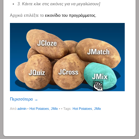
3. Κάντε κλικ στις εικόνες για να μεγαλώσουν]
Αρχικά επιλέξτε το
εικονίδιο του προγράμματος.
Περισσότερα →
Από
admin
•
Hot Potatoes
,
JMix
•
• Tags:
Hot Potatoes
,
JMix