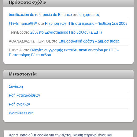
Πρόσφατα σχόλια
bonificación de referencia de Binance
στο
e-χαρταετός
打开Binance账户
στο
Η χρήση των ΤΠΕ στα σχολεία – Έκθεση Σεπ 2009
TerryBot
στο
Σύνθετο Εργαστηριακό Περιβάλλον (Σ.Ε.Π.)
ΑΘΑΝΑΣΙΑΔΗΣ ΓΙΩΡΓΟΣ
στο
Επιμορφωτική δράση – Δημοσιεύσεις
Ελένη Α.
στο
Οδηγίες συγγραφής εκπαιδευτικού σεναρίου με ΤΠΕ –
Πιστοποίηση Β΄ επιπέδου
Μεταστοιχεία
Σύνδεση
Ροή καταχωρίσεων
Ροή σχολίων
WordPress.org
↑
Χρησιμοποιούμε cookie για την εξατομίκευση περιεχομένου και