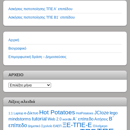
Ασκήσεις πιστοποίησης ΤΠΕ Α΄ επιπέδου
Ασκήσεις πιστοποίησης ΤΠΕ Β1΄ επιπέδου
Αρχική
Βιογραφικό
Επιμορφωτική δράση – Δημοσιεύσεις
ΑΡΧΕΙΟ
ΑΡΧΕΙΟ
Λέξεις-κλειδιά
Hot Potatoes
JCloze
lego
e-Δίκτυο
1:1 Laptop
HotPotatoes
tutorial
Β΄
mindstorms
Α΄ επίπεδο
Web 2.0
Αιτήσεις
wordle
ΞΕ-ΤΠΕ-Ε
επίπεδο
Δημοτικό Σχολείο
ΕΑΕΠ
Ολοήμερο