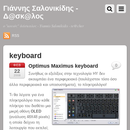
Γιάννης Σαλονικίδης -
Δ@σκ@λος
o "κοινός" δάσκαλος - Yiannis Salonikidis - te@cher
RSS
keyboard
Optimus Maximus keyboard
ΦΕΒ
0
22
Συνήθως οι εξελίξεις στην τεχνολογία ΗΥ δεν
2008
ακουμπάει ένα περιφερειακό (τουλάχιστον τόσο όσο
άλλα περιφερειακά και υποσυστήματα), το πληκτρολόγιο!
Τι θα λέγατε για ένα
πληκτρολόγιο που κάθε
πλήκτρο του διαθέτει μια
μικρή οθόνη
OLED
(ανάλυση 48Χ48 pixels)
η οποία δείχνει τη
λειτουργία που εκτελεί;