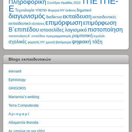
ΤΠΕ-
ΤΠΕ
Πληροφορική
Συνέδριο Ημαθίας 2010
Ε
Τεχνολογία
δημοτικό
ΥΠΕΠΘ
Φορητοί ΗΥ
έκθεση
διαγωνισμός
εκπαίδευση
διαδίκτυο
εκπαιδευτικές
επιμόρφωση
επιμόρφωση
εκπαιδευτικό
εξετάσεις
πιστοποίηση
Β΄επιπέδου
λογισμικό
ιστοσελίδες
ρομποτική
πιστοποίηση Α΄ επιπέδου
προγραμματισμός
σχολείο
ψηφιακή τάξη
σχολικές
φορητός ΗΥ
χρυσά βατόμουρα
Blogs εκπαιδευτικών
elenaell
Ephilology
GRIGORIS
Marianna’s weblog
Terra Computerata
Α ρ ι σ μ α ρ ί
Αδαμαντία Φατσέα
Ας μπούμε σε μια τάξη!