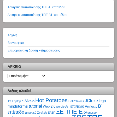
Ασκήσεις πιστοποίησης ΤΠΕ Α΄ επιπέδου
Ασκήσεις πιστοποίησης ΤΠΕ Β1΄ επιπέδου
Αρχική
Βιογραφικό
Επιμορφωτική δράση – Δημοσιεύσεις
ΑΡΧΕΙΟ
ΑΡΧΕΙΟ
Λέξεις-κλειδιά
Hot Potatoes
JCloze
lego
e-Δίκτυο
1:1 Laptop
HotPotatoes
tutorial
Β΄
mindstorms
Α΄ επίπεδο
Web 2.0
Αιτήσεις
wordle
ΞΕ-ΤΠΕ-Ε
επίπεδο
Δημοτικό Σχολείο
ΕΑΕΠ
Ολοήμερο