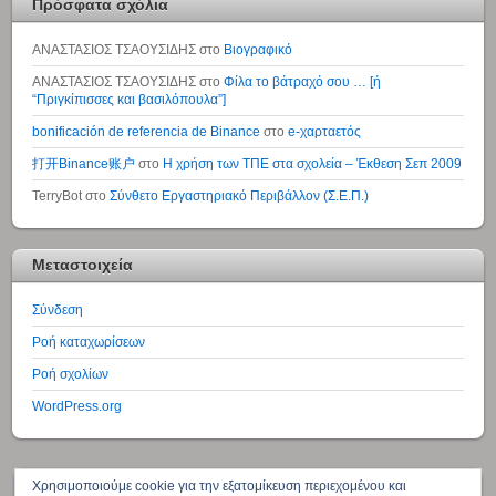
Πρόσφατα σχόλια
ΑΝΑΣΤΑΣΙΟΣ ΤΣΑΟΥΣΙΔΗΣ
στο
Βιογραφικό
ΑΝΑΣΤΑΣΙΟΣ ΤΣΑΟΥΣΙΔΗΣ
στο
Φίλα το βάτραχό σου … [ή
“Πριγκίπισσες και βασιλόπουλα”]
bonificación de referencia de Binance
στο
e-χαρταετός
打开Binance账户
στο
Η χρήση των ΤΠΕ στα σχολεία – Έκθεση Σεπ 2009
TerryBot
στο
Σύνθετο Εργαστηριακό Περιβάλλον (Σ.Ε.Π.)
Μεταστοιχεία
Σύνδεση
Ροή καταχωρίσεων
Ροή σχολίων
WordPress.org
↑
Χρησιμοποιούμε cookie για την εξατομίκευση περιεχομένου και