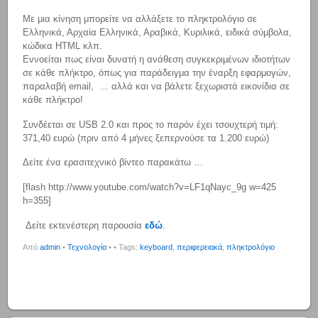
Με μια κίνηση μπορείτε να αλλάξετε το πληκτρολόγιο σε
Ελληνικά, Αρχαία Ελληνικά, Αραβικά, Κυριλικά, ειδικά σύμβολα,
κώδικα HTML κλπ.
Εννοείται πως είναι δυνατή η ανάθεση συγκεκριμένων ιδιοτήτων
σε κάθε πλήκτρο, όπως για παράδειγμα την έναρξη εφαρμογών,
παραλαβή email, … αλλά και να βάλετε ξεχωριστά εικονίδια σε
κάθε πλήκτρο!
Συνδέεται σε USB 2.0 και προς το παρόν έχει τσουχτερή τιμή:
371,40 ευρώ (πριν από 4 μήνες ξεπερνούσε τα 1.200 ευρώ)
Δείτε ένα ερασιτεχνικό βίντεο παρακάτω …
[flash http://www.youtube.com/watch?v=LF1qNayc_9g w=425
h=355]
Δείτε εκτενέστερη παρουσία
εδώ
.
Από
admin
•
Τεχνολογία
•
• Tags:
keyboard
,
περιφερειακά
,
πληκτρολόγιο