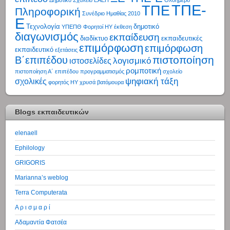
Δημοτικό Σχολείο
ΕΑΕΠ
Ολοήμερο
ΤΠΕ-
ΤΠΕ
Πληροφορική
Συνέδριο Ημαθίας 2010
Ε
Τεχνολογία
δημοτικό
ΥΠΕΠΘ
Φορητοί ΗΥ
έκθεση
διαγωνισμός
εκπαίδευση
διαδίκτυο
εκπαιδευτικές
επιμόρφωση
επιμόρφωση
εκπαιδευτικό
εξετάσεις
πιστοποίηση
Β΄επιπέδου
λογισμικό
ιστοσελίδες
ρομποτική
πιστοποίηση Α΄ επιπέδου
προγραμματισμός
σχολείο
ψηφιακή τάξη
σχολικές
φορητός ΗΥ
χρυσά βατόμουρα
Blogs εκπαιδευτικών
elenaell
Ephilology
GRIGORIS
Marianna’s weblog
Terra Computerata
Α ρ ι σ μ α ρ ί
Αδαμαντία Φατσέα