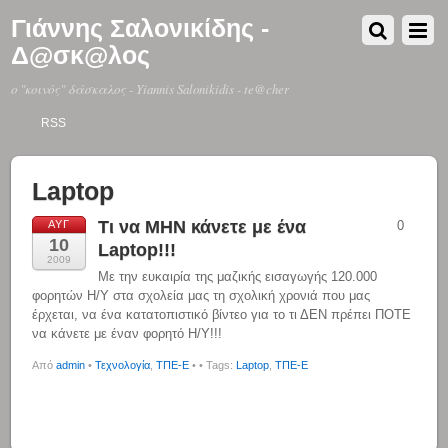
Γιάννης Σαλονικίδης -
Δ@σκ@λος
o "κοινός" δάσκαλος - Yiannis Salonikidis - te@cher
RSS
Laptop
Τι να ΜΗΝ κάνετε με ένα
ΑΥΓ
0
10
Laptop!!!
2009
Με την ευκαιρία της μαζικής εισαγωγής 120.000
φορητών Η/Υ στα σχολεία μας τη σχολική χρονιά που μας
έρχεται, να ένα κατατοπιστικό βίντεο για το τι ΔΕΝ πρέπει ΠΟΤΕ
να κάνετε με έναν φορητό Η/Υ!!!
Από
admin
•
Τεχνολογία
,
ΤΠΕ-Ε
•
• Tags:
Laptop
,
ΤΠΕ-Ε