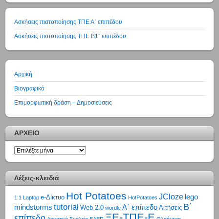
Ασκήσεις πιστοποίησης ΤΠΕ Α΄ επιπέδου
Ασκήσεις πιστοποίησης ΤΠΕ Β1΄ επιπέδου
Αρχική
Βιογραφικό
Επιμορφωτική δράση – Δημοσιεύσεις
ΑΡΧΕΙΟ
ΑΡΧΕΙΟ
Λέξεις-κλειδιά
Hot Potatoes
JCloze
lego
e-Δίκτυο
1:1 Laptop
HotPotatoes
tutorial
Β΄
mindstorms
Α΄ επίπεδο
Web 2.0
Αιτήσεις
wordle
ΞΕ-ΤΠΕ-Ε
επίπεδο