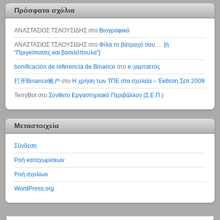
Πρόσφατα σχόλια
ΑΝΑΣΤΑΣΙΟΣ ΤΣΑΟΥΣΙΔΗΣ
στο
Βιογραφικό
ΑΝΑΣΤΑΣΙΟΣ ΤΣΑΟΥΣΙΔΗΣ
στο
Φίλα το βάτραχό σου … [ή
“Πριγκίπισσες και βασιλόπουλα”]
bonificación de referencia de Binance
στο
e-χαρταετός
打开Binance账户
στο
Η χρήση των ΤΠΕ στα σχολεία – Έκθεση Σεπ 2009
TerryBot
στο
Σύνθετο Εργαστηριακό Περιβάλλον (Σ.Ε.Π.)
Μεταστοιχεία
Σύνδεση
Ροή καταχωρίσεων
Ροή σχολίων
WordPress.org