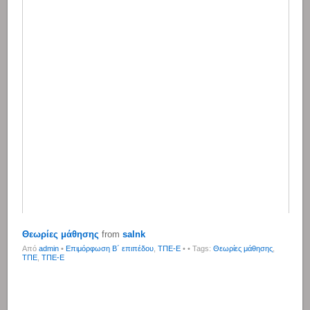
Θεωρίες μάθησης
from
salnk
Από
admin
•
Επιμόρφωση Β΄ επιπέδου
,
ΤΠΕ-Ε
•
• Tags:
Θεωρίες μάθησης
,
ΤΠΕ
,
ΤΠΕ-Ε