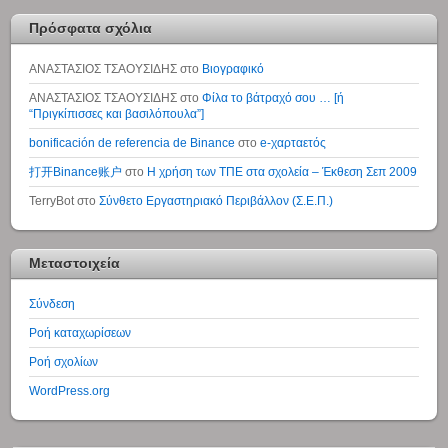
Πρόσφατα σχόλια
ΑΝΑΣΤΑΣΙΟΣ ΤΣΑΟΥΣΙΔΗΣ
στο
Βιογραφικό
ΑΝΑΣΤΑΣΙΟΣ ΤΣΑΟΥΣΙΔΗΣ
στο
Φίλα το βάτραχό σου … [ή
“Πριγκίπισσες και βασιλόπουλα”]
bonificación de referencia de Binance
στο
e-χαρταετός
打开Binance账户
στο
Η χρήση των ΤΠΕ στα σχολεία – Έκθεση Σεπ 2009
TerryBot
στο
Σύνθετο Εργαστηριακό Περιβάλλον (Σ.Ε.Π.)
Μεταστοιχεία
Σύνδεση
Ροή καταχωρίσεων
Ροή σχολίων
WordPress.org