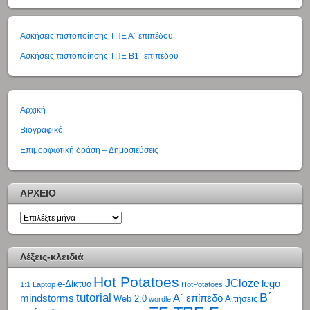
Ασκήσεις πιστοποίησης ΤΠΕ Α΄ επιπέδου
Ασκήσεις πιστοποίησης ΤΠΕ Β1΄ επιπέδου
Αρχική
Βιογραφικό
Επιμορφωτική δράση – Δημοσιεύσεις
ΑΡΧΕΙΟ
ΑΡΧΕΙΟ
Λέξεις-κλειδιά
Hot Potatoes
JCloze
lego
e-Δίκτυο
1:1 Laptop
HotPotatoes
tutorial
Β΄
mindstorms
Α΄ επίπεδο
Web 2.0
Αιτήσεις
wordle