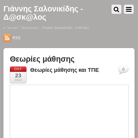
Γιάννης Σαλονικίδης -
Δ@σκ@λος
o "κοινός" δάσκαλος - Yiannis Salonikidis - te@cher
RSS
Θεωρίες μάθησης
Θεωρίες μάθησης και ΤΠΕ
ΟΚΤ
0
23
2013