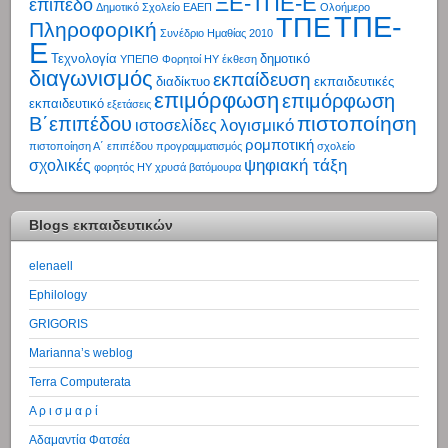
ΞΕ-ΤΠΕ-Ε
επίπεδο
Δημοτικό Σχολείο
ΕΑΕΠ
Ολοήμερο
ΤΠΕ-
ΤΠΕ
Πληροφορική
Συνέδριο Ημαθίας 2010
Ε
Τεχνολογία
δημοτικό
ΥΠΕΠΘ
Φορητοί ΗΥ
έκθεση
διαγωνισμός
εκπαίδευση
διαδίκτυο
εκπαιδευτικές
επιμόρφωση
επιμόρφωση
εκπαιδευτικό
εξετάσεις
πιστοποίηση
Β΄επιπέδου
λογισμικό
ιστοσελίδες
ρομποτική
πιστοποίηση Α΄ επιπέδου
προγραμματισμός
σχολείο
ψηφιακή τάξη
σχολικές
φορητός ΗΥ
χρυσά βατόμουρα
Blogs εκπαιδευτικών
elenaell
Ephilology
GRIGORIS
Marianna’s weblog
Terra Computerata
Α ρ ι σ μ α ρ ί
Αδαμαντία Φατσέα