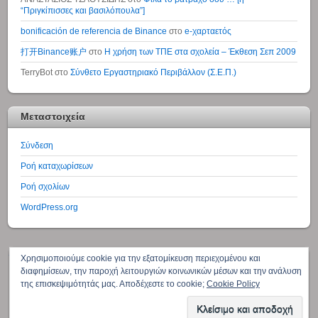
“Πριγκίπισσες και βασιλόπουλα”]
bonificación de referencia de Binance
στο
e-χαρταετός
打开Binance账户
στο
Η χρήση των ΤΠΕ στα σχολεία – Έκθεση Σεπ 2009
TerryBot
στο
Σύνθετο Εργαστηριακό Περιβάλλον (Σ.Ε.Π.)
Μεταστοιχεία
Σύνδεση
Ροή καταχωρίσεων
Ροή σχολίων
WordPress.org
↑
Χρησιμοποιούμε cookie για την εξατομίκευση περιεχομένου και
διαφημίσεων, την παροχή λειτουργιών κοινωνικών μέσων και την ανάλυση
της επισκεψιμότητάς μας. Αποδέχεστε το cookie;
Cookie Policy
Αρχική
Βιογραφικό
Επιμορφωτική δράση – Δημοσιεύσεις
©
Γιάννης Σαλονικίδης - Δ@σκ@λος
2026