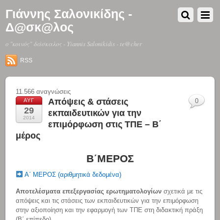
Γιάννης Σαλονικίδης -
Δ@σκ@λος
o "κοινός" δάσκαλος - Yiannis Salonikidis - te@cher
RSS
11.566 αναγνώσεις
Απόψεις & στάσεις
ΑΥΓ
0
29
εκπαιδευτικών για την
2014
επιμόρφωση στις ΤΠΕ – Β΄
μέρος
Β΄ΜΕΡΟΣ
Α΄ ΜΕΡΟΣ (αριθμητικά δεδομένα)
Αποτελέσματα επεξεργασίας ερωτηματολογίων
σχετικά με τις
απόψεις και τις στάσεις των εκπαιδευτικών για την επιμόρφωση
στην αξιοποίηση και την εφαρμογή των ΤΠΕ στη διδακτική πράξη
(Β΄ επίπεδο)