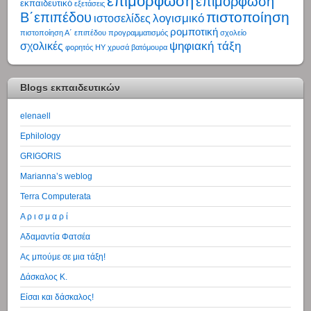
επιμόρφωση
επιμόρφωση
εκπαιδευτικό
εξετάσεις
πιστοποίηση
Β΄επιπέδου
λογισμικό
ιστοσελίδες
ρομποτική
πιστοποίηση Α΄ επιπέδου
προγραμματισμός
σχολείο
ψηφιακή τάξη
σχολικές
φορητός ΗΥ
χρυσά βατόμουρα
Blogs εκπαιδευτικών
elenaell
Ephilology
GRIGORIS
Marianna’s weblog
Terra Computerata
Α ρ ι σ μ α ρ ί
Αδαμαντία Φατσέα
Ας μπούμε σε μια τάξη!
Δάσκαλος Κ.
Είσαι και δάσκαλος!