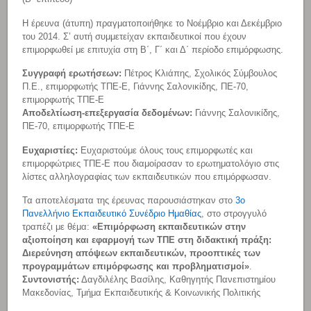
Η έρευνα (άτυπη) πραγματοποιήθηκε το Νοέμβριο και Δεκέμβριο
του 2014. Σ’ αυτή συμμετείχαν εκπαιδευτικοί που έχουν
επιμορφωθεί με επιτυχία στη Β΄, Γ΄ και Δ΄ περίοδο επιμόρφωσης.
Συγγραφή ερωτήσεων:
Πέτρος Κλιάπης, Σχολικός Σύμβουλος
Π.Ε., επιμορφωτής ΤΠΕ-Ε, Γιάννης Σαλονικίδης, ΠΕ-70,
επιμορφωτής ΤΠΕ-Ε
Αποδελτίωση-επεξεργασία δεδομένων:
Γιάννης Σαλονικίδης,
ΠΕ-70, επιμορφωτής ΤΠΕ-Ε
Ευχαριστίες:
Ευχαριστούμε όλους τους επιμορφωτές και
επιμορφώτριες ΤΠΕ-Ε που διαμοίρασαν το ερωτηματολόγιο στις
λίστες αλληλογραφίας των εκπαιδευτικών που επιμόρφωσαν.
Τα αποτελέσματα της έρευνας παρουσιάστηκαν στο
3ο
Πανελλήνιο Εκπαιδευτικό Συνέδριο Ημαθίας
, στο στρογγυλό
τραπέζι με θέμα:
«Επιμόρφωση εκπαιδευτικών στην
αξιοποίηση και εφαρμογή των ΤΠΕ στη διδακτική πράξη:
Διερεύνηση απόψεων εκπαιδευτικών, προοπτικές των
προγραμμάτων επιμόρφωσης και προβληματισμοί»
.
Συντονιστής:
Δαγδιλέλης Βασίλης,
Καθηγητής Πανεπιστημίου
Μακεδονίας, Τμήμα Εκπαιδευτικής & Κοινωνικής Πολιτικής