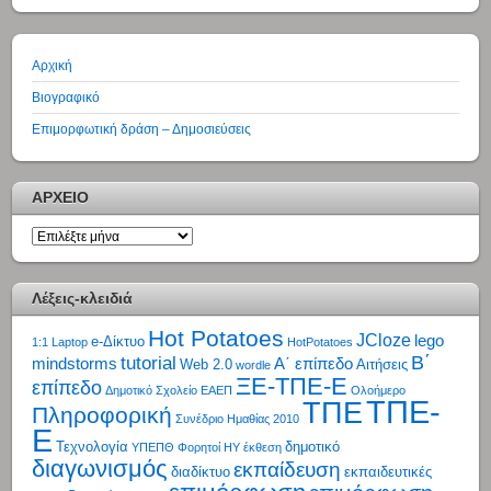
Αρχική
Βιογραφικό
Επιμορφωτική δράση – Δημοσιεύσεις
ΑΡΧΕΙΟ
ΑΡΧΕΙΟ
Λέξεις-κλειδιά
Hot Potatoes
JCloze
lego
e-Δίκτυο
1:1 Laptop
HotPotatoes
tutorial
Β΄
mindstorms
Α΄ επίπεδο
Web 2.0
Αιτήσεις
wordle
ΞΕ-ΤΠΕ-Ε
επίπεδο
Δημοτικό Σχολείο
ΕΑΕΠ
Ολοήμερο
ΤΠΕ-
ΤΠΕ
Πληροφορική
Συνέδριο Ημαθίας 2010
Ε
Τεχνολογία
δημοτικό
ΥΠΕΠΘ
Φορητοί ΗΥ
έκθεση
διαγωνισμός
εκπαίδευση
διαδίκτυο
εκπαιδευτικές