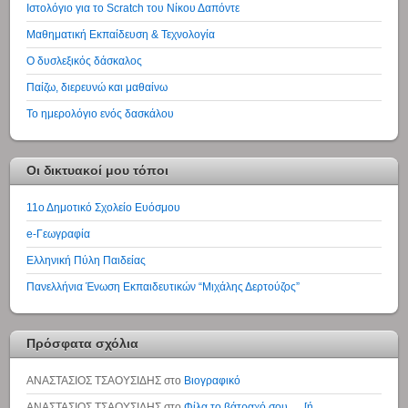
Ιστολόγιο για το Scratch του Νίκου Δαπόντε
Μαθηματική Εκπαίδευση & Τεχνολογία
Ο δυσλεξικός δάσκαλος
Παίζω, διερευνώ και μαθαίνω
Το ημερολόγιο ενός δασκάλου
Οι δικτυακοί μου τόποι
11ο Δημοτικό Σχολείο Ευόσμου
e-Γεωγραφία
Ελληνική Πύλη Παιδείας
Πανελλήνια Ένωση Εκπαιδευτικών “Μιχάλης Δερτούζος”
Πρόσφατα σχόλια
ΑΝΑΣΤΑΣΙΟΣ ΤΣΑΟΥΣΙΔΗΣ
στο
Βιογραφικό
ΑΝΑΣΤΑΣΙΟΣ ΤΣΑΟΥΣΙΔΗΣ
στο
Φίλα το βάτραχό σου … [ή