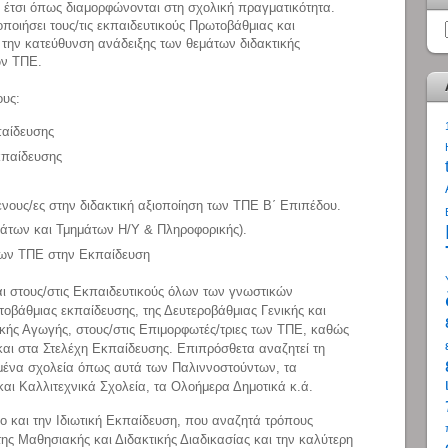
ς έτσι όπως διαμορφώνονται στη σχολική πραγματικότητα.
οποιήσει τους/τις εκπαιδευτικούς Πρωτοβάθμιας και
την κατεύθυνση ανάδειξης των θεμάτων διδακτικής
ων ΤΠΕ.
ους:
παίδευσης
κπαίδευσης
ενους/ες στην διδακτική αξιοποίηση των ΤΠΕ Β΄ Επιπέδου.
μάτων και Τμημάτων Η/Υ & Πληροφορικής).
 των ΤΠΕ στην Εκπαίδευση
αι στους/στις Εκπαιδευτικούς όλων των γνωστικών
τοβάθμιας εκπαίδευσης, της Δευτεροβάθμιας Γενικής και
κής Αγωγής, στους/στις Επιμορφωτές/τριες των ΤΠΕ, καθώς
 και στα Στελέχη Εκπαίδευσης. Επιπρόσθετα αναζητεί τη
υμένα σχολεία όπως αυτά των Παλιννοστούντων, τα
και Καλλιτεχνικά Σχολεία, τα Ολοήμερα Δημοτικά κ.ά.
ο και την Ιδιωτική Εκπαίδευση, που αναζητά τρόπους
ης Μαθησιακής και Διδακτικής Διαδικασίας και την καλύτερη