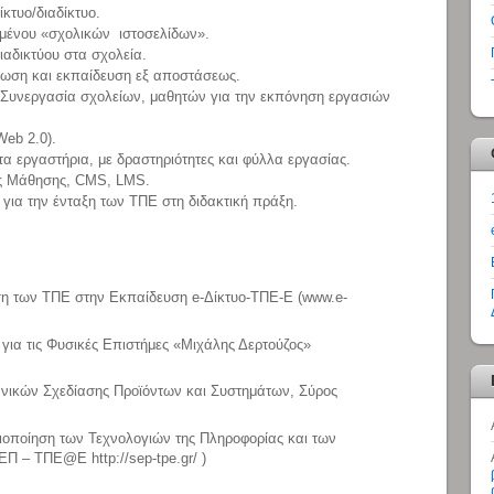
κτυο/διαδίκτυο.
ομένου «σχολικών ιστοσελίδων».
αδικτύου στα σχολεία.
φωση και εκπαίδευση εξ αποστάσεως.
 Συνεργασία σχολείων, μαθητών για την εκπόνηση εργασιών
eb 2.0).
εργαστήρια, με δραστηριότητες και φύλλα εργασίας.
τες Μάθησης, CMS, LMS.
για την ένταξη των ΤΠΕ στη διδακτική πράξη.
ση των ΤΠΕ στην Εκπαίδευση e-Δίκτυο-ΤΠΕ-Ε (www.e-
ια τις Φυσικές Επιστήμες «Μιχάλης Δερτούζος»
ανικών Σχεδίασης Προϊόντων και Συστημάτων, Σύρος
ιοποίηση των Τεχνολογιών της Πληροφορίας και των
Π – ΤΠΕ@Ε http://sep-tpe.gr/ )