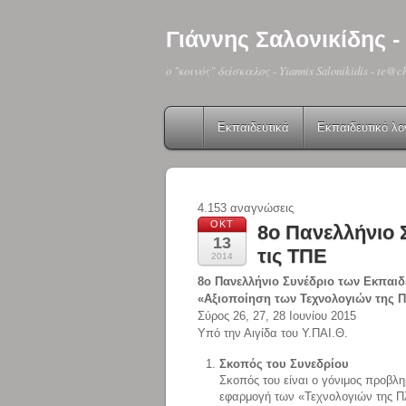
Γιάννης Σαλονικίδης
o "κοινός" δάσκαλος - Yiannis Salonikidis - te@c
Εκπαιδευτικά
Εκπαιδευτικό λο
4.153 αναγνώσεις
ΟΚΤ
8ο Πανελλήνιο 
13
τις ΤΠΕ
2014
8ο Πανελλήνιο Συνέδριο των Εκπαιδ
«Αξιοποίηση των Τεχνολογιών της Π
Σύρος 26, 27, 28 Ιουνίου 2015
Υπό την Αιγίδα του Υ.ΠΑΙ.Θ.
Σκοπός του Συνεδρίου
Σκοπός του είναι ο γόνιμος προβλη
εφαρμογή των «Τεχνολογιών της Πλ