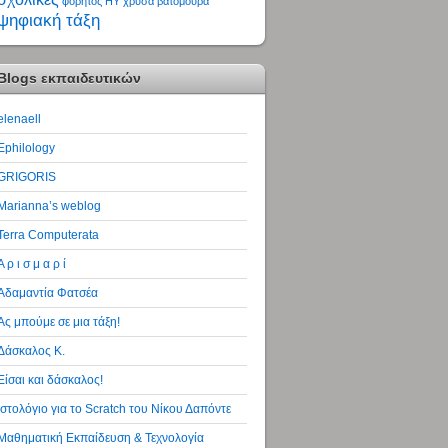
φορητός ΗΥ
χρυσά βατόμουρα
ψηφιακή τάξη
Blogs εκπαιδευτικών
elenaell
Ephilology
GRIGORIS
Marianna’s weblog
Terra Computerata
Α ρ ι σ μ α ρ ί
Αδαμαντία Φατσέα
Ας μπούμε σε μια τάξη!
Δάσκαλος Κ.
Είσαι και δάσκαλος!
Ιστολόγιο για το Scratch του Νίκου Δαπόντε
Μαθηματική Εκπαίδευση & Τεχνολογία