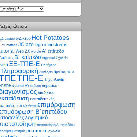
ΑΡΧΕΙΟ
Λέξεις-κλειδιά
Hot Potatoes
e-Δίκτυο
1:1 Laptop
JCloze
lego
mindstorms
HotPotatoes
tutorial
Α΄ επίπεδο
Web 2.0
wordle
Β΄ επίπεδο
Αιτήσεις
Δημοτικό Σχολείο
ΞΕ-ΤΠΕ-Ε
ΕΑΕΠ
Ολοήμερο
Πληροφορική
Συνέδριο Ημαθίας 2010
ΤΠΕ-Ε
ΤΠΕ
Τεχνολογία
δημοτικό
ΥΠΕΠΘ
Φορητοί ΗΥ
έκθεση
διαγωνισμός
διαδίκτυο
εκπαίδευση
εκπαιδευτικές
επιμόρφωση
εκπαιδευτικό
εξετάσεις
επιμόρφωση Β΄επιπέδου
λογισμικό
ιστοσελίδες
πιστοποίηση
πιστοποίηση Α΄ επιπέδου
ρομποτική
προγραμματισμός
σχολείο
σχολικές