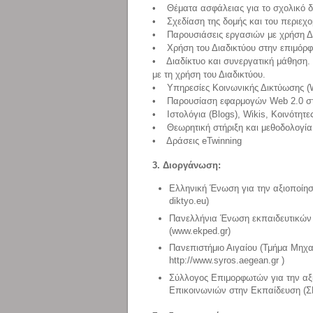
• Θέματα ασφάλειας για τo σχολικό δί
• Σχεδίαση της δομής και του περιεχ
• Παρουσιάσεις εργασιών με χρήση Δι
• Χρήση του Διαδικτύου στην επιμόρ
• Διαδίκτυο και συνεργατική μάθηση.
με τη χρήση του Διαδικτύου.
• Υπηρεσίες Κοινωνικής Δικτύωσης (W
• Παρουσίαση εφαρμογών Web 2.0 στα 
• Ιστολόγια (Blogs), Wikis, Κοινότη
• Θεωρητική στήριξη και μεθοδολογία 
• Δράσεις eTwinning
3. Διοργάνωση:
Ελληνική Ένωση για την αξιοποίη
diktyo.eu)
Πανελλήνια Ένωση εκπαιδευτικών γ
(www.ekped.gr)
Πανεπιστήμιο Αιγαίου (Τμήμα Μηχ
http://www.syros.aegean.gr )
Σύλλογος Επιμορφωτών για την αξ
Επικοινωνιών στην Εκπαίδευση (ΣΕ