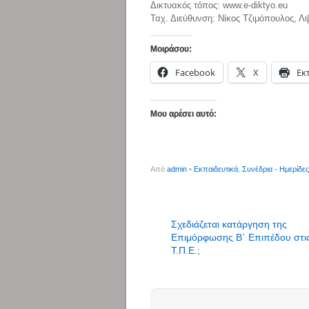
Δικτυακός τόπος: www.e-diktyo.eu
Ταχ. Διεύθυνση: Νίκος Τζιμόπουλος, Λ
Μοιράσου:
Facebook
X
Εκ
Μου αρέσει αυτό:
Από
admin
•
Εκπαιδευτικά
,
Συνέδρια - Ημερίδες
Σχεδιάζεται κατάργηση της
Επιμόρφωσης Β΄ Επιπέδου στι
Τ.Π.Ε.;