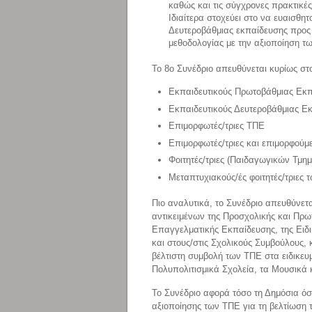
καθώς και τις σύγχρονες πρακτικέ
Ιδιαίτερα στοχεύει στο να ευαισθητ
Δευτεροβάθμιας εκπαίδευσης προς 
μεθοδολογίας με την αξιοποίηση τ
Το 8ο Συνέδριο απευθύνεται κυρίως στ
Εκπαιδευτικούς Πρωτοβάθμιας Εκ
Εκπαιδευτικούς Δευτεροβάθμιας Ε
Επιμορφωτές/τριες ΤΠΕ
Επιμορφωτές/τριες και επιμορφούμ
Φοιτητές/τριες (Παιδαγωγικών Τμη
Μεταπτυχιακούς/ές φοιτητές/τριες
Πιο αναλυτικά, το Συνέδριο απευθύνετ
αντικειμένων της Προσχολικής και Πρω
Επαγγελματικής Εκπαίδευσης, της Ειδι
και στους/στις Σχολικούς Συμβούλους,
βέλτιστη συμβολή των ΤΠΕ στα ειδικε
Πολυπολιτισμικά Σχολεία, τα Μουσικά 
Το Συνέδριο αφορά τόσο τη Δημόσια όσ
αξιοποίησης των ΤΠΕ για τη βελτίωση τ