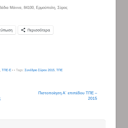
ιβάδια Μάννα, 84100, Ερμούπολη, Σύρος
τύπωση
Περισσότερα
,
ΤΠΕ-Ε
•
• Tags:
Συνέδριο Σύρου 2015
,
ΤΠΕ
Πιστοποίηση Α΄ επιπέδου ΤΠΕ –
ς
2015