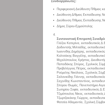
Συνδιοργανωτές:
Περιφερειακή Διεύθυνση Π/θμιας κα
Διεύθυνση Δ/θμιας Εκπαίδευσης 
Διεύθυνση Π/θμιας Εκπαίδευσης 
Δήμος Σύρου-Ερμούπολης
Συντονιστική Επιτροπή Συνεδρί
Γλέζου Κατερίνα, εκπαιδευτικός Δ.
Δοδοντσής Μιλτιάδης, εκπαιδευτικό
Ιωαννίδης Δημήτρης, εκπαιδευτικός
Κολτσάκης Βαγγέλης, εκπαιδευτικό
Μιχαλόπουλος Χρήστος, Διευθυντή
Παπαδάκης Σπύρος, Σχολικός Σύμ
Προβελέγγιος Πέτρος, εκπαιδευτικό
Ρούμελης Νικόλαος, Σχολικός Σύμ
Σαλονικίδης Γιάννης, εκπαιδευτικό
Σαχινίδης Κωνσταντίνος, εκπαιδευτ
Σπύρου Θωμάς, Πανεπιστήμιο Αιγα
Σωτηρίου Σοφία, εκπαιδευτικός Δ.Ε
Τζιμόπουλος Νίκος, εκπαιδευτικός 
Τζωρτζακάκης Γιώργος, εκπαιδευτι
Φατσέα Αδαμαντία, Σχολική Σύμβο