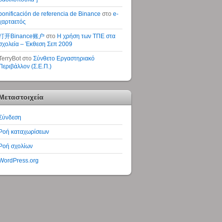
bonificación de referencia de Binance
στο
e-
χαρταετός
打开Binance账户
στο
Η χρήση των ΤΠΕ στα
σχολεία – Έκθεση Σεπ 2009
TerryBot
στο
Σύνθετο Εργαστηριακό
Περιβάλλον (Σ.Ε.Π.)
Μεταστοιχεία
Σύνδεση
Ροή καταχωρίσεων
Ροή σχολίων
WordPress.org