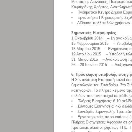
Μεσσάρης Διονύσιος, Περιφερειακός
Καφτηράνης Χρήστος, Αναπληρωτή
• Πνευματικό Κέντρο Δήμου Ερμο
• Εργαστήρια Πληροφορικής Σχολ
• Αίθουσα πολλαπλών χρήσεων «
Σημαντικές Ημερομηνίες
1 Οκτωβρίου 2014 – 1η ανακοίνω
15 Φεβρουαρίου 2015 – Υποβολή π
15 Μαρτίου 2015 – Ενημέρωση α
19 Απριλίου 2015 – Υποβολή τελι
31 Μαΐου 2015 – Ανακοίνωση πρ
26 – 28 Ιουνίου 2015 – Διεξαγωγ
6. Πρόσκληση υποβολής εισηγή
Η Συντονιστική Επιτροπή καλεί όσο
θεματολογία του Συνεδρίου. Στο Σ
κατηγοριών. Το πλήρες κείμενο της
σελίδων που αντιστοιχεί σε κάθε κ
• Πλήρεις Εισηγήσεις: 6-10 σελίδε
• Σύντομες Εισηγήσεις: 4-6 σελίδ
• Συνεδρίες Στρογγυλής Τράπεζας 
• Εργαστηριακές παρουσιάσεις (tut
Πλήρεις Εισηγήσεις: Αφορούν σε ολ
προτάσεις αξιοποίησης των ΤΠΕ. Το