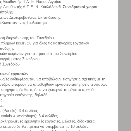
 Διευθυντής Π.Δ. Ε. Νοτίου Αιγαίου
ς Διευθυντής Δ.Π.Ε. Ν. Κυκλάδων
5. Συνεδριακοί χώροι:
ύπολης.
είων Δευτεροβάθμιας Εκπαίδευσης.
Κωνσταντίνος Τουλούπης».
ση διοργάνωσης του Συνεδρίου
λήρων κειμένων για όλες τις κατηγορίες εργασιών
ποδοχής
κών κειμένων για τα πρακτικά του Συνεδρίου
ογράμματος Συνεδρίου
ή Συνεδρίου
σεων/ εργασιών
υς/ες ενδιαφέρονται, να υποβάλουν εισηγήσεις σχετικές με τη
υνέδριο μπορούν να υποβληθούν εργασίες-εισηγήσεις τεσσάρων
 εισήγησης δε θα πρέπει να ξεπερνά το μέγιστο αριθμό
ατηγορία εισήγησης, δηλαδή:
ς.
ες.
(Panels): 3-4 σελίδες.
orials & workshops): 3-4 σελίδες.
οκληρωμένες ερευνητικές εργασίες, μελέτες, διδακτικές
 κείμενο δε θα πρέπει να υπερβαίνει τις 10 σελίδες.