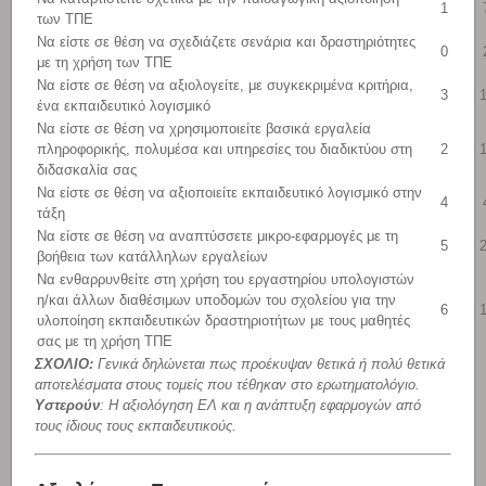
1
των ΤΠΕ
Να είστε σε θέση να σχεδιάζετε σενάρια και δραστηριότητες
0
με τη χρήση των ΤΠΕ
Να είστε σε θέση να αξιολογείτε, με συγκεκριμένα κριτήρια,
3
ένα εκπαιδευτικό λογισμικό
Να είστε σε θέση να χρησιμοποιείτε βασικά εργαλεία
πληροφορικής, πολυμέσα και υπηρεσίες του διαδικτύου στη
2
διδασκαλία σας
Να είστε σε θέση να αξιοποιείτε εκπαιδευτικό λογισμικό στην
4
τάξη
Να είστε σε θέση να αναπτύσσετε μικρο-εφαρμογές με τη
5
βοήθεια των κατάλληλων εργαλείων
Να ενθαρρυνθείτε στη χρήση του εργαστηρίου υπολογιστών
η/και άλλων διαθέσιμων υποδομών του σχολείου για την
6
υλοποίηση εκπαιδευτικών δραστηριοτήτων με τους μαθητές
σας με τη χρήση ΤΠΕ
ΣΧΟΛΙΟ:
Γενικά δηλώνεται πως προέκυψαν θετικά ή πολύ θετικά
αποτελέσματα στους τομείς που τέθηκαν στο ερωτηματολόγιο.
Υστερούν
: Η αξιολόγηση ΕΛ και η ανάπτυξη εφαρμογών από
τους ίδιους τους εκπαιδευτικούς.