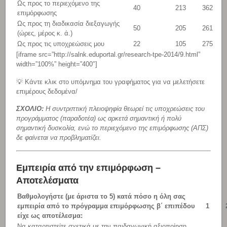
Ως προς το περιεχόμενο της
40
213
362
επιμόρφωσης
Ως προς τη διαδικασία διεξαγωγής
50
205
261
(ώρες, μέρος κ. ά.)
Ως προς τις υποχρεώσεις μου
22
105
275
[iframe src=”http://salnk.eduportal.gr/research-tpe-2014/9.html”
width=”100%” height=”400″]
💡 Κάντε κλικ στο υπόμνημα του γραφήματος για να μελετήσετε
επιμέρους δεδομένα/
ΣΧΟΛΙΟ:
Η συντριπτική πλειοψηφία θεωρεί τις υποχρεώσεις του
προγράμματος (παραδοτέα) ως αρκετά σημαντική ή πολύ
σημαντική δυσκολία, ενώ το περιεχόμενο της επιμόρφωσης (ΑΠΣ)
δε φαίνεται να προβληματίζει.
Εμπειρία από την επιμόρφωση –
Αποτελέσματα
Βαθμολογήστε (με άριστα το 5) κατά πόσο η όλη σας
εμπειρία από το πρόγραμμα επιμόρφωσης β΄ επιπέδου
1
είχε ως αποτέλεσμα:
Να καταρτιστείτε σχετικά με την παιδαγωγική αξιοποίηση