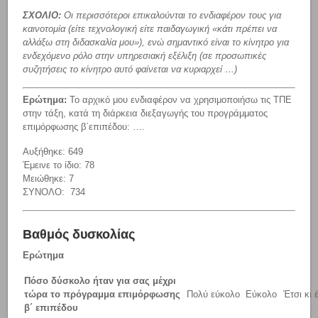
ΣΧΟΛΙΟ:
Οι περισσότεροι επικαλούνται το ενδιαφέρον τους για
καινοτομία (είτε τεχνολογική είτε παιδαγωγική «κάτι πρέπει να
αλλάξω στη διδασκαλία μου»), ενώ σημαντικό είναι το κίνητρο για
ενδεχόμενο ρόλο στην υπηρεσιακή εξέλιξη (σε προσωπικές
συζητήσεις το κίνητρο αυτό φαίνεται να κυριαρχεί …)
Ερώτημα:
Το αρχικό μου ενδιαφέρον να χρησιμοποιήσω τις ΤΠΕ
στην τάξη, κατά τη διάρκεια διεξαγωγής του προγράμματος
επιμόρφωσης β΄επιπέδου: ….
Αυξήθηκε: 649
Έμεινε το ίδιο: 78
Μειώθηκε: 7
ΣΥΝΟΛΟ: 734
Βαθμός δυσκολίας
Ερώτημα
Πόσο δύσκολο ήταν για σας μέχρι
τώρα το πρόγραμμα επιμόρφωσης
Πολύ εύκολο
Εύκολο
Έτσι κι 
β΄ επιπέδου