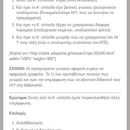
Μόνο του Α΄ επιπέδου. Καμία άλλη εκπαίδευση.
Και πριν το Α΄ επίπεδο είχα βασικές γνώσεις ηλεκτρονικών
υπολογιστών (Άνοιγμα/κλείσιμο Η/Υ, πώς να ξεκινήσω τα
προγράμματα).
Και πριν το Α΄ επίπεδο ήξερα να χρησιμοποιώ διάφορα
λογισμικά (επεξεργασία κειμένου, υπολογιστικά φύλλα).
Και πριν το Α΄ επίπεδο γνώριζα πώς να χρησιμοποιώ τον Η/
Υ στην τάξη (πώς ο υπολογιστής εντάσσεται στο ΑΠΣ)
[iframe src=”http://salnk.eduportal.gr/research-tpe-2014/6.html”
width=”100%” height=”400″]
ΣΧΟΛΙΟ:
Οι προηγούμενες γνώσεις αφορούν κυρίως σε
εφαρμογές γραφείου. Το ¼ των ερωτηθέντων πιστεύει πως
γνώριζε και πριν την επιμόρφωση πώς να αξιοποιεί διδακτικά τους
Η/Υ στη διδασκαλία.
Ερώτημα:
Εκτός από το Α΄ επίπεδο έχετε παρακολουθήσει άλλη
επιμόρφωση;
Επιλογές
Αυτοδίδακτος/η.