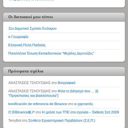
Οι δικτυακοί μου τόποι
11ο Δημοτικό Σχολείο Ευόσμου
e-Γεωγραφία
Ελληνική Πύλη Παιδείας
Πανελλήνια Ένωση Εκπαιδευτικών “Μιχάλης Δερτούζος”
Πρόσφατα σχόλια
ΑΝΑΣΤΑΣΙΟΣ ΤΣΑΟΥΣΙΔΗΣ
στο
Βιογραφικό
ΑΝΑΣΤΑΣΙΟΣ ΤΣΑΟΥΣΙΔΗΣ
στο
Φίλα το βάτραχό σου … [ή
“Πριγκίπισσες και βασιλόπουλα”]
bonificación de referencia de Binance
στο
e-χαρταετός
打开Binance账户
στο
Η χρήση των ΤΠΕ στα σχολεία – Έκθεση Σεπ 2009
TerryBot
στο
Σύνθετο Εργαστηριακό Περιβάλλον (Σ.Ε.Π.)