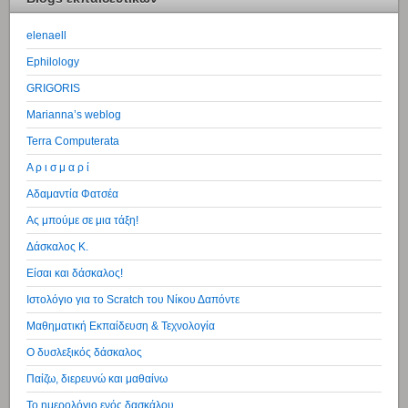
elenaell
Ephilology
GRIGORIS
Marianna’s weblog
Terra Computerata
Α ρ ι σ μ α ρ ί
Αδαμαντία Φατσέα
Ας μπούμε σε μια τάξη!
Δάσκαλος Κ.
Είσαι και δάσκαλος!
Ιστολόγιο για το Scratch του Νίκου Δαπόντε
Μαθηματική Εκπαίδευση & Τεχνολογία
Ο δυσλεξικός δάσκαλος
Παίζω, διερευνώ και μαθαίνω
Το ημερολόγιο ενός δασκάλου