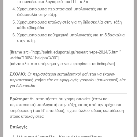
τα συνοδευτικά λογισμικά του Π.Ι. κ.λπ.
Χρησιμοποιούσα περιστασιακά υπολογιστές για τη
διδασκαλία στην τάξη.
Χρησιμοποιούσα υπολογιστές για τη διδασκαλία στην τάξη
κάθε εβδομάδα.
Χρησιμοποιούσα καθημερινά υπολογιστές για τη διδασκαλία
στην τάξη.
[iframe src=”http://salnk.eduportal.gr/research-tpe-2014/5.html”
width=”100%” height=”400″]
[κάντε κλικ στο υπόμνημα για να περιορίσετε τα δεδομένα]
ΣΧΟΛΙΟ:
Οι περισσότεροι εκπαιδευτικοί φαίνεται να έκαναν
περιστασιακή χρήση είτε σε εφαρμογές γραφείου (επικουρικά) είτε
για διδασκαλία.
Ερώτημα:
Αν απαντήσατε ότι χρησιμοποιείτε (έστω και
περιστασιακά) υπολογιστή στην τάξη, εκτός από την τρέχουσα
επιμόρφωση (του Β΄ επιπέδου), είχατε άλλου είδους εκπαίδευση
στους υπολογιστές;
Επιλογές