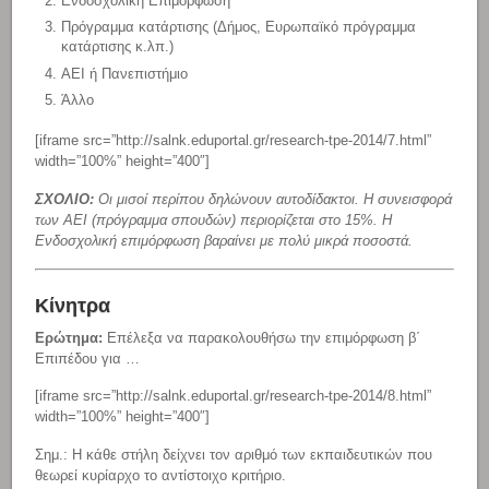
Ενδοσχολική Επιμόρφωση
Πρόγραμμα κατάρτισης (Δήμος, Ευρωπαϊκό πρόγραμμα
κατάρτισης κ.λπ.)
ΑΕΙ ή Πανεπιστήμιο
Άλλο
[iframe src=”http://salnk.eduportal.gr/research-tpe-2014/7.html”
width=”100%” height=”400″]
ΣΧΟΛΙΟ:
Οι μισοί περίπου δηλώνουν αυτοδίδακτοι. Η συνεισφορά
των ΑΕΙ (πρόγραμμα σπουδών) περιορίζεται στο 15%. Η
Ενδοσχολική επιμόρφωση βαραίνει με πολύ μικρά ποσοστά.
Κίνητρα
Ερώτημα:
Επέλεξα να παρακολουθήσω την επιμόρφωση β΄
Επιπέδου για …
[iframe src=”http://salnk.eduportal.gr/research-tpe-2014/8.html”
width=”100%” height=”400″]
Σημ.: Η κάθε στήλη δείχνει τον αριθμό των εκπαιδευτικών που
θεωρεί κυρίαρχο το αντίστοιχο κριτήριο.