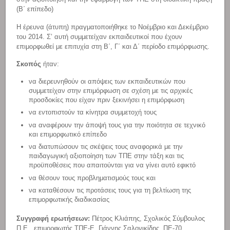
(Β΄ επίπεδο)
Η έρευνα (άτυπη) πραγματοποιήθηκε το Νοέμβριο και Δεκέμβριο
του 2014. Σ’ αυτή συμμετείχαν εκπαιδευτικοί που έχουν
επιμορφωθεί με επιτυχία στη Β΄, Γ΄ και Δ΄ περίοδο επιμόρφωσης.
Σκοπός
ήταν:
να διερευνηθούν οι απόψεις των εκπαιδευτικών που
συμμετείχαν στην επιμόρφωση σε σχέση με τις αρχικές
προσδοκίες που είχαν πριν ξεκινήσει η επιμόρφωση
να εντοπιστούν τα κίνητρα συμμετοχή τους
να αναφέρουν την άποψή τους για την ποιότητα σε τεχνικό
και επιμορφωτικό επίπεδο
να διατυπώσουν τις σκέψεις τους αναφορικά με την
παιδαγωγική αξιοποίηση των ΤΠΕ στην τάξη και τις
προϋποθέσεις που απαιτούνται για να γίνει αυτό εφικτό
να θέσουν τους προβληματισμούς τους και
να καταθέσουν τις προτάσεις τους για τη βελτίωση της
επιμορφωτικής διαδικασίας
Συγγραφή ερωτήσεων:
Πέτρος Κλιάπης, Σχολικός Σύμβουλος
Π.Ε., επιμορφωτής ΤΠΕ-Ε, Γιάννης Σαλονικίδης, ΠΕ-70,