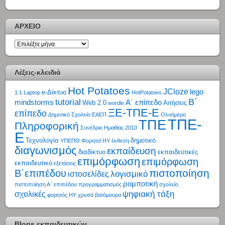
ΑΡΧΕΙΟ
ΑΡΧΕΙΟ
Λέξεις-κλειδιά
Hot Potatoes
JCloze
lego
e-Δίκτυο
1:1 Laptop
HotPotatoes
tutorial
Β΄
mindstorms
Α΄ επίπεδο
Web 2.0
Αιτήσεις
wordle
ΞΕ-ΤΠΕ-Ε
επίπεδο
Δημοτικό Σχολείο
ΕΑΕΠ
Ολοήμερο
ΤΠΕ-
ΤΠΕ
Πληροφορική
Συνέδριο Ημαθίας 2010
Ε
Τεχνολογία
δημοτικό
ΥΠΕΠΘ
Φορητοί ΗΥ
έκθεση
διαγωνισμός
εκπαίδευση
διαδίκτυο
εκπαιδευτικές
επιμόρφωση
επιμόρφωση
εκπαιδευτικό
εξετάσεις
πιστοποίηση
Β΄επιπέδου
λογισμικό
ιστοσελίδες
ρομποτική
πιστοποίηση Α΄ επιπέδου
προγραμματισμός
σχολείο
ψηφιακή τάξη
σχολικές
φορητός ΗΥ
χρυσά βατόμουρα
Blogs εκπαιδευτικών