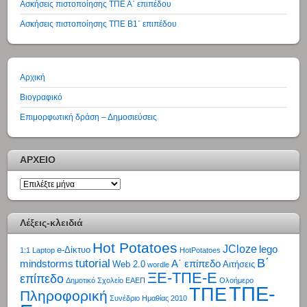
Ασκήσεις πιστοποίησης ΤΠΕ Α΄ επιπέδου
Ασκήσεις πιστοποίησης ΤΠΕ Β1΄ επιπέδου
Αρχική
Βιογραφικό
Επιμορφωτική δράση – Δημοσιεύσεις
ΑΡΧΕΙΟ
ΑΡΧΕΙΟ
Λέξεις-κλειδιά
Hot Potatoes
JCloze
lego
e-Δίκτυο
1:1 Laptop
HotPotatoes
tutorial
Β΄
mindstorms
Α΄ επίπεδο
Web 2.0
Αιτήσεις
wordle
ΞΕ-ΤΠΕ-Ε
επίπεδο
Δημοτικό Σχολείο
ΕΑΕΠ
Ολοήμερο
ΤΠΕ-
ΤΠΕ
Πληροφορική
Συνέδριο Ημαθίας 2010