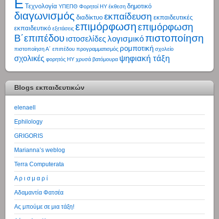
Ε
Τεχνολογία
δημοτικό
ΥΠΕΠΘ
Φορητοί ΗΥ
έκθεση
διαγωνισμός
εκπαίδευση
διαδίκτυο
εκπαιδευτικές
επιμόρφωση
επιμόρφωση
εκπαιδευτικό
εξετάσεις
πιστοποίηση
Β΄επιπέδου
λογισμικό
ιστοσελίδες
ρομποτική
πιστοποίηση Α΄ επιπέδου
προγραμματισμός
σχολείο
ψηφιακή τάξη
σχολικές
φορητός ΗΥ
χρυσά βατόμουρα
Blogs εκπαιδευτικών
elenaell
Ephilology
GRIGORIS
Marianna’s weblog
Terra Computerata
Α ρ ι σ μ α ρ ί
Αδαμαντία Φατσέα
Ας μπούμε σε μια τάξη!