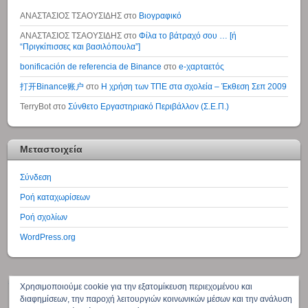
ΑΝΑΣΤΑΣΙΟΣ ΤΣΑΟΥΣΙΔΗΣ
στο
Βιογραφικό
ΑΝΑΣΤΑΣΙΟΣ ΤΣΑΟΥΣΙΔΗΣ
στο
Φίλα το βάτραχό σου … [ή
“Πριγκίπισσες και βασιλόπουλα”]
bonificación de referencia de Binance
στο
e-χαρταετός
打开Binance账户
στο
Η χρήση των ΤΠΕ στα σχολεία – Έκθεση Σεπ 2009
TerryBot
στο
Σύνθετο Εργαστηριακό Περιβάλλον (Σ.Ε.Π.)
Μεταστοιχεία
Σύνδεση
Ροή καταχωρίσεων
Ροή σχολίων
WordPress.org
↑
Χρησιμοποιούμε cookie για την εξατομίκευση περιεχομένου και
διαφημίσεων, την παροχή λειτουργιών κοινωνικών μέσων και την ανάλυση