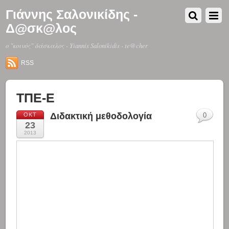
Γιάννης Σαλονικίδης -
Δ@σκ@λος
o "κοινός" δάσκαλος - Yiannis Salonikidis - te@cher
RSS
ΤΠΕ-Ε
Διδακτική μεθοδολογία
ΟΚΤ
0
23
2013