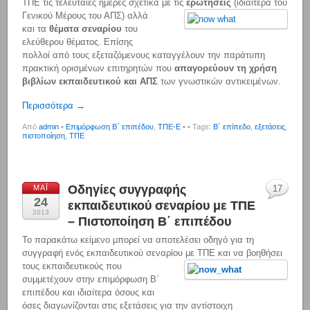
ΤΠΕ τις τελευταίες ημέρες σχετικά με τις
ερωτήσεις
(ιδιαίτερα του
Γενικού Μέρους του ΑΠΣ) αλλά
και τα
θέματα σεναρίου
του
ελεύθερου θέματος. Επίσης
πολλοί από τους εξεταζόμενους καταγγέλουν την παράτυπη
πρακτική ορισμένων επιτηρητών που
απαγορεύουν τη χρήση
βιβλίων εκπαιδευτικού και ΑΠΣ
των γνωστικών αντικειμένων.
Περισσότερα →
Από
admin
•
Επιμόρφωση Β΄ επιπέδου
,
ΤΠΕ-Ε
•
• Tags:
Β΄ επίπεδο
,
εξετάσεις
,
πιστοποίηση
,
ΤΠΕ
Οδηγίες συγγραφής
ΜΆΙ
17
24
εκπαιδευτικού σεναρίου με ΤΠΕ
2013
– Πιστοποίηση Β΄ επιπέδου
Το παρακάτω κείμενο μπορεί να αποτελέσει οδηγό για τη
συγγραφή ενός εκπαιδευτικού σεναρίου με ΤΠΕ και να βοηθήσει
τους εκπαιδευτικούς που
συμμετέχουν στην επιμόρφωση Β΄
επιπέδου και ιδιαίτερα όσους και
όσες διαγωνίζονται στις εξετάσεις για την αντίστοιχη