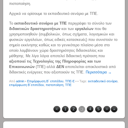
πιστοποίηση.
Αρχικά να ορίσουμε το εκπαιδευτικό σενάριο με ΤΠΕ.
Το
εκπαιδευτικό σενάριο με ΤΠΕ
περιγράφει το σύνολο των
διδακτικών δραστηριοτήτων
και των
εργαλείων
που θα
χρησιμοποιηθούν (συμβολικών, όπως σχήματα, λογισμικών και
φυσικών εργαλείων, όπως ειδικές κατασκευές) που συνιστούν το
σημείο εκκίνησης καθώς και το γενικότερο πλαίσιο μέσα στο
οποίο λαμβάνουν χώρα δραστηριότητες διδασκαλίας και
μάθησης. Με λίγα λόγια αποτελεί διδακτική πρόταση που
αξιοποιεί τις Τεχνολογίες της Πληροφορίας και των
Επικοινωνιών
(ΤΠΕ) αλλά
ΔΕΝ
αποτελείται αποκλειστικά από
διδακτικές ενέργειες που αξιοποιούν τις ΤΠΕ.
Περισσότερα →
Από
admin
•
Επιμόρφωση Β΄ επιπέδου
,
ΤΠΕ-Ε
•
• Tags:
εκπαιδευτικό σενάριο
,
επιμόρφωση Β΄επιπέδου
,
πιστοποίηση
,
ΤΠΕ
<
1
2
3
4
5
>
»