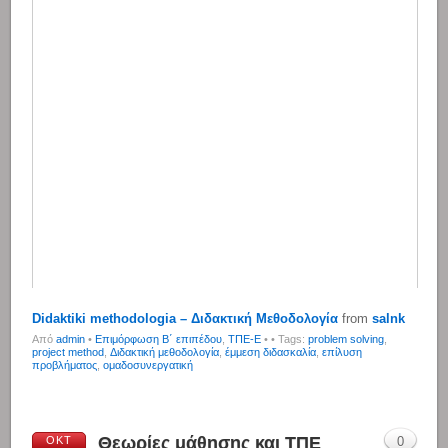
Didaktiki methodologia – Διδακτική Μεθοδολογία
from
salnk
Από
admin
•
Επιμόρφωση Β΄ επιπέδου
,
ΤΠΕ-Ε
•
• Tags:
problem solving
,
project method
,
Διδακτική μεθοδολογία
,
έμμεση διδασκαλία
,
επίλυση
προβλήματος
,
ομαδοσυνεργατική
Θεωρίες μάθησης και ΤΠΕ
ΟΚΤ
0