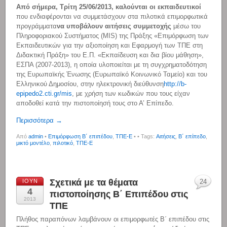
Από σήμερα, Τρίτη 25/06/2013, καλούνται οι εκπαιδευτικοί
που ενδιαφέρονται να συμμετάσχουν στα πιλοτικά επιμορφωτικά
προγράμματα
να υποβάλουν αιτήσεις συμμετοχής
μέσω του
Πληροφοριακού Συστήματος (MIS) της Πράξης «Επιμόρφωση των
Εκπαιδευτικών για την αξιοποίηση και Εφαρμογή των ΤΠΕ στη
Διδακτική Πράξη» του Ε.Π. «Εκπαίδευση και δια βίου μάθηση»,
ΕΣΠΑ (2007-2013), η οποία υλοποιείται με τη συγχρηματοδότηση
της Ευρωπαϊκής Ένωσης (Ευρωπαϊκό Κοινωνικό Ταμείο) και του
Ελληνικού Δημοσίου, στην ηλεκτρονική διεύθυνση
http://b-
epipedo2.cti.gr/mis
, με χρήση των κωδικών που τους είχαν
αποδοθεί κατά την πιστοποίησή τους στο Α’ Επίπεδο.
Περισσότερα →
Από
admin
•
Επιμόρφωση Β΄ επιπέδου
,
ΤΠΕ-Ε
•
• Tags:
Αιτήσεις
,
Β΄ επίπεδο
,
μικτό μοντέλο
,
πιλοτικό
,
ΤΠΕ-Ε
Σχετικά με τα θέματα
ΙΟΎΝ
24
4
πιστοποίησης Β΄ Επιπέδου στις
2013
ΤΠΕ
Πλήθος παραπόνων λαμβάνουν οι επιμορφωτές Β΄ επιπέδου στις