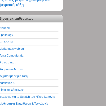
φορητός ΗΥ
χρυσά βατόμουρα
ψηφιακή τάξη
Blogs εκπαιδευτικών
elenaell
Ephilology
GRIGORIS
Marianna’s weblog
Terra Computerata
Α ρ ι σ μ α ρ ί
Αδαμαντία Φατσέα
Ας μπούμε σε μια τάξη!
Δάσκαλος Κ.
Είσαι και δάσκαλος!
Ιστολόγιο για το Scratch του Νίκου Δαπόντε
Μαθηματική Εκπαίδευση & Τεχνολογία