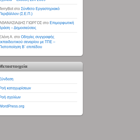
TerryBot
στο
Σύνθετο Εργαστηριακό
Περιβάλλον (Σ.Ε.Π.)
ΑΘΑΝΑΣΙΑΔΗΣ ΓΙΩΡΓΟΣ
στο
Επιμορφωτική
δράση – Δημοσιεύσεις
Ελένη Α.
στο
Οδηγίες συγγραφής
εκπαιδευτικού σεναρίου με ΤΠΕ –
Πιστοποίηση Β΄ επιπέδου
Μεταστοιχεία
Σύνδεση
Ροή καταχωρίσεων
Ροή σχολίων
WordPress.org