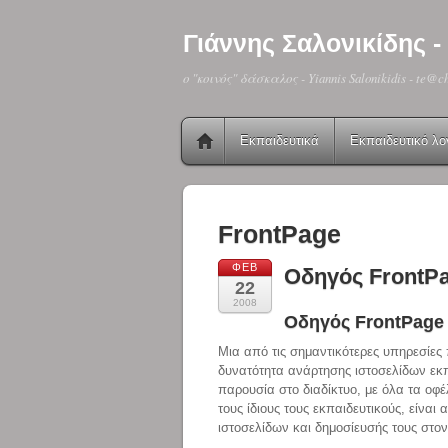
Γιάννης Σαλονικίδης
o "κοινός" δάσκαλος - Yiannis Salonikidis - te@c
Εκπαιδευτικά
Εκπαιδευτικό λο
FrontPage
ΦΕΒ
Οδηγός FrontPa
22
2008
Οδηγός FrontPage 
Μια από τις σημαντικότερες υπηρεσίες 
δυνατότητα ανάρτησης ιστοσελίδων εκπ
παρουσία στο διαδίκτυο, με όλα τα οφέ
τους ίδιους τους εκπαιδευτικούς, είνα
ιστοσελίδων και δημοσίευσής τους στον