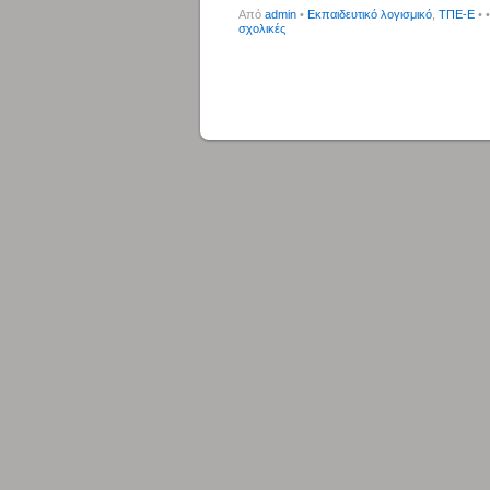
Από
admin
•
Εκπαιδευτικό λογισμικό
,
ΤΠΕ-Ε
•
σχολικές