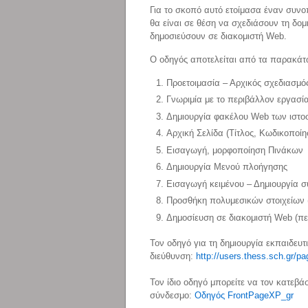
Για το σκοπό αυτό ετοίμασα έναν συνοπτ
θα είναι σε θέση να σχεδιάσουν τη δομ
δημοσιεύσουν σε διακομιστή Web.
Ο οδηγός αποτελείται από τα παρακάτ
Προετοιμασία – Αρχικός σχεδιασμός
Γνωριμία με το περιβάλλον εργασί
Δημιουργία φακέλου Web των ιστο
Αρχική Σελίδα (Τίτλος, Κωδικοποίη
Εισαγωγή, μορφοποίηση Πινάκων
Δημιουργία Μενού πλοήγησης
Εισαγωγή κειμένου – Δημιουργία 
Προσθήκη πολυμεσικών στοιχείων (ε
Δημοσίευση σε διακομιστή Web (πε
Τον οδηγό για τη δημιουργία εκπαιδευτ
διεύθυνση:
http://users.thess.sch.gr/p
Τον ίδιο οδηγό μπορείτε να τον κατεβά
σύνδεσμο:
Οδηγός FrontPageXP_gr