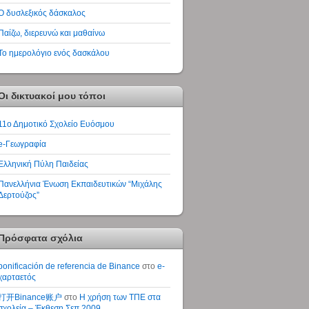
Ο δυσλεξικός δάσκαλος
Παίζω, διερευνώ και μαθαίνω
Το ημερολόγιο ενός δασκάλου
Οι δικτυακοί μου τόποι
11ο Δημοτικό Σχολείο Ευόσμου
e-Γεωγραφία
Ελληνική Πύλη Παιδείας
Πανελλήνια Ένωση Εκπαιδευτικών “Μιχάλης
Δερτούζος”
Πρόσφατα σχόλια
bonificación de referencia de Binance
στο
e-
χαρταετός
打开Binance账户
στο
Η χρήση των ΤΠΕ στα
σχολεία – Έκθεση Σεπ 2009