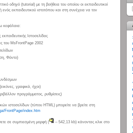
ικό οδηγό (tutorial) με τη βοήθεια του οποίου οι εκπαιδευτικοί
ή ενός εκπαιδευτικού ιστοτόπου και στη συνέχεια να τον
ω κεφάλαια:
 εκπαιδευτικής Ιστοσελίδας
ας του MsFrontPage 2002
σελίδων
ση, Φόντο)
συνδέσμων
ικόνες, γραφικά, ήχοι)
ριβάλλον προγράμματος, ρυθμίσεις)
ικών ιστοσελίδων (τύπου HTML) μπορείτε να βρείτε στη
aga/FrontPage/index.htm
σετε σε συμπιεσμένη μορφή (
– 542,13 kb) κάνοντας κλικ στο