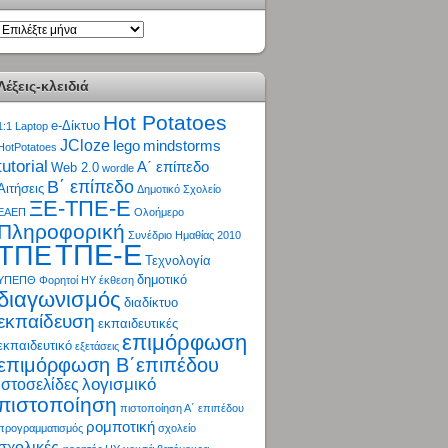
ΑΡΧΕΙΟ
Λέξεις-κλειδιά
Hot Potatoes
e-Δίκτυο
1:1 Laptop
JCloze
lego
mindstorms
HotPotatoes
tutorial
Α΄ επίπεδο
Web 2.0
wordle
Β΄ επίπεδο
Αιτήσεις
Δημοτικό Σχολείο
ΞΕ-ΤΠΕ-Ε
ΕΑΕΠ
Ολοήμερο
Πληροφορική
Συνέδριο Ημαθίας 2010
ΤΠΕ-Ε
ΤΠΕ
Τεχνολογία
δημοτικό
ΥΠΕΠΘ
Φορητοί ΗΥ
έκθεση
διαγωνισμός
διαδίκτυο
εκπαίδευση
εκπαιδευτικές
επιμόρφωση
εκπαιδευτικό
εξετάσεις
επιμόρφωση Β΄επιπέδου
λογισμικό
ιστοσελίδες
πιστοποίηση
πιστοποίηση Α΄ επιπέδου
ρομποτική
προγραμματισμός
σχολείο
σχολικές