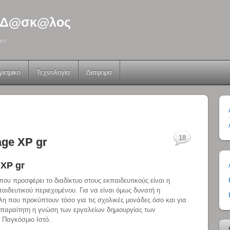
 - Δ@σκ@λος
her
γισμικό
Τεχνολογία
Διάφορα
18
ge XP gr
XP gr
που προσφέρει το διαδίκτυο στους εκπαιδευτικούς είναι η
αιδευτικού περιεχομένου. Για να είναι όμως δυνατή η
λη που προκύπτουν τόσο για τις σχολικές μονάδες όσο και για
ι απαραίτητη η γνώση των εργαλείων δημιουργίας των
 Παγκόσμιο Ιστό.