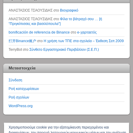
ΑΝΑΣΤΑΣΙΟΣ ΤΣΑΟΥΣΙΔΗΣ
στο
Βιογραφικό
ΑΝΑΣΤΑΣΙΟΣ ΤΣΑΟΥΣΙΔΗΣ
στο
Φίλα το βάτραχό σου … [ή
“Πριγκίπισσες και βασιλόπουλα”]
bonificación de referencia de Binance
στο
e-χαρταετός
打开Binance账户
στο
Η χρήση των ΤΠΕ στα σχολεία – Έκθεση Σεπ 2009
TerryBot
στο
Σύνθετο Εργαστηριακό Περιβάλλον (Σ.Ε.Π.)
Μεταστοιχεία
Σύνδεση
Ροή καταχωρίσεων
Ροή σχολίων
WordPress.org
↑
Χρησιμοποιούμε cookie για την εξατομίκευση περιεχομένου και
διαφημίσεων, την παροχή λειτουργιών κοινωνικών μέσων και την ανάλυση