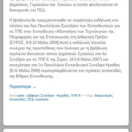
Δημοτικών, Γυμνασίων και Λυκείων οι οποίοι φιλοξενούνται σε
διακομιστές του ΠΣΔ.
Η βράβευση θα πραγματοποιηθεί σε παράλληλη εκδήλωση στο
πλαίσιο του 5ου Πανελλήνιου Συνεδρίου των Εκπαιδευτικών για
τις ΤΠΕ στην Εκπαίδευση «Αξιοποίηση των Τεχνολογιών της
Πληροφορίας και της Επικοινωνίας στη Διδακτική Πράξη»
(ΣΥΡΟΣ, 8-9-10 Μαΐου 2009) Αυτή η εκδήλωση αποτελεί
συνέχεια της προσπάθειας που ξεκίνησε με τη βράβευση
σχολικών δικτυακών τόπων Δημοτικών Σχολείων στο 4ο
Συνέδριο για τις ΤΠΕ-Ε της Σύρου (4-5-6 Μαΐου 2007) και
συνεχίστηκε στο 1ο Πανελλήνιο Εκπαιδευτικό Συνέδριο Ημαθίας
(9-11 Μαΐου 2008) συμπεριλαμβάνοντας και σχολικές ιστοσελίδες
της B/θμιας Εκπαίδευσης.
Περισσότερα →
Από
salnk
•
Διάφορα
,
Συνέδρια - Ημερίδες
,
ΤΠΕ-Ε
•
• Tags:
διαγωνισμός
,
ιστοσελίδες
,
ΠΣΔ
,
σχολικές