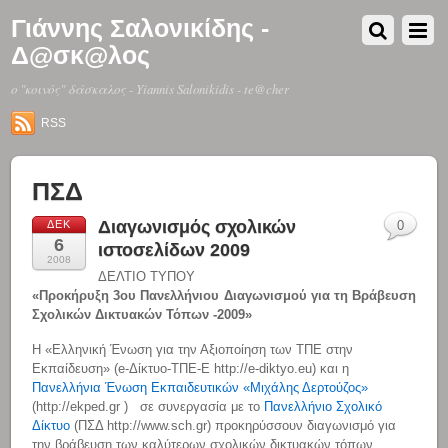
Γιάννης Σαλονικίδης -
Δ@σκ@λος
o "κοινός" δάσκαλος - Yiannis Salonikidis - te@cher
RSS
ΠΣΔ
Διαγωνισμός σχολικών
ΔΕΚ
0
6
ιστοσελίδων 2009
2008
ΔΕΛΤΙΟ ΤΥΠΟΥ
«Προκήρυξη 3ου Πανελλήνιου Διαγωνισμού για τη Βράβευση
Σχολικών Δικτυακών Τόπων -2009»
Η «Ελληνική Ένωση για την Αξιοποίηση των ΤΠΕ στην
Εκπαίδευση» (e-Δίκτυο-ΤΠΕ-Ε http://e-diktyo.eu) και η
Πανελλήνια Ένωση Εκπαιδευτικών «Μιχάλης Δερτούζος»
(http://ekped.gr ) σε συνεργασία με το
Πανελλήνιο Σχολικό
Δίκτυο
(ΠΣΔ http://www.sch.gr) προκηρύσσουν διαγωνισμό για
την βράβευση των καλύτερων σχολικών δικτυακών τόπων