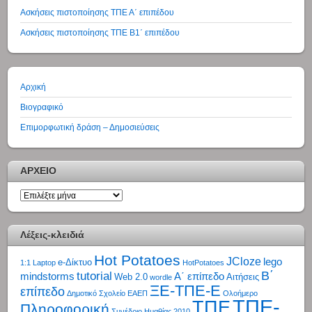
Ασκήσεις πιστοποίησης ΤΠΕ Α΄ επιπέδου
Ασκήσεις πιστοποίησης ΤΠΕ Β1΄ επιπέδου
Αρχική
Βιογραφικό
Επιμορφωτική δράση – Δημοσιεύσεις
ΑΡΧΕΙΟ
ΑΡΧΕΙΟ
Λέξεις-κλειδιά
Hot Potatoes
JCloze
lego
e-Δίκτυο
1:1 Laptop
HotPotatoes
tutorial
Β΄
mindstorms
Α΄ επίπεδο
Web 2.0
Αιτήσεις
wordle
ΞΕ-ΤΠΕ-Ε
επίπεδο
Δημοτικό Σχολείο
ΕΑΕΠ
Ολοήμερο
ΤΠΕ-
ΤΠΕ
Πληροφορική
Συνέδριο Ημαθίας 2010