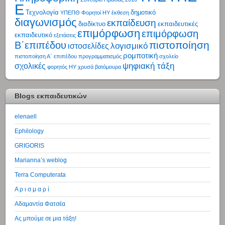
Ε
Τεχνολογία
δημοτικό
ΥΠΕΠΘ
Φορητοί ΗΥ
έκθεση
διαγωνισμός
εκπαίδευση
διαδίκτυο
εκπαιδευτικές
επιμόρφωση
επιμόρφωση
εκπαιδευτικό
εξετάσεις
πιστοποίηση
Β΄επιπέδου
λογισμικό
ιστοσελίδες
ρομποτική
πιστοποίηση Α΄ επιπέδου
προγραμματισμός
σχολείο
ψηφιακή τάξη
σχολικές
φορητός ΗΥ
χρυσά βατόμουρα
Blogs εκπαιδευτικών
elenaell
Ephilology
GRIGORIS
Marianna’s weblog
Terra Computerata
Α ρ ι σ μ α ρ ί
Αδαμαντία Φατσέα
Ας μπούμε σε μια τάξη!