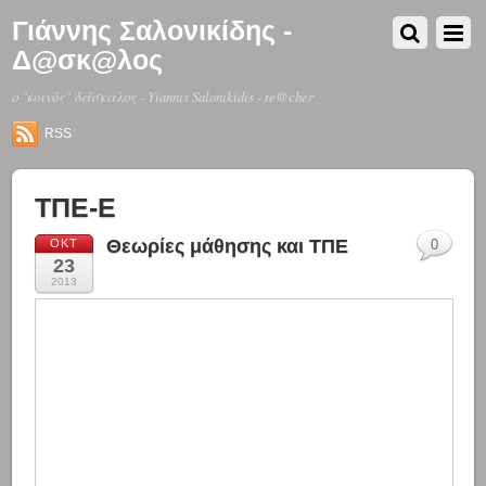
Γιάννης Σαλονικίδης -
Δ@σκ@λος
o "κοινός" δάσκαλος - Yiannis Salonikidis - te@cher
RSS
ΤΠΕ-Ε
Θεωρίες μάθησης και ΤΠΕ
ΟΚΤ
0
23
2013