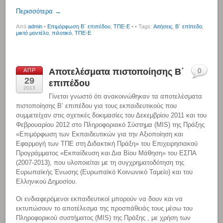
Περισσότερα →
Από
admin
•
Επιμόρφωση Β΄ επιπέδου
,
ΤΠΕ-Ε
•
• Tags:
Αιτήσεις
,
Β΄ επίπεδο
,
μικτό μοντέλο
,
πιλοτικό
,
ΤΠΕ-Ε
Αποτελέσματα πιστοποίησης Β΄
ΑΠΡ
0
29
επιπέδου
2013
Γίνεται γνωστό ότι ανακοινώθηκαν τα αποτελέσματα
πιστοποίησης Β’ επιπέδου για τους εκπαιδευτικούς που
συμμετείχαν στις σχετικές δοκιμασίες του Δεκεμβρίου 2011 και του
Φεβρουαρίου 2012 στο Πληροφοριακό Σύστημα (MIS) της Πράξης
«Επιμόρφωση των Εκπαιδευτικών για την Αξιοποίηση και
Εφαρμογή των ΤΠΕ στη Διδακτική Πράξη» του Επιχειρησιακού
Προγράμματος «Εκπαίδευση και Δια Βίου Μάθηση» του ΕΣΠΑ
(2007-2013), που υλοποιείται με τη συγχρηματοδότηση της
Ευρωπαϊκής Ένωσης (Ευρωπαϊκό Κοινωνικό Ταμείο) και του
Ελληνικού Δημοσίου.
Οι ενδιαφερόμενοι εκπαιδευτικοί μπορούν να δουν και να
εκτυπώσουν το αποτέλεσμα της προσπάθειάς τους μέσω του
Πληροφορικού συστήματος (MIS) της Πράξης , με χρήση των