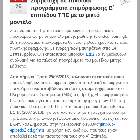
Συμμετοχή σε πιλοτικά
0
26
προγράμματα επιμόρφωσης Β΄
2013
επιπέδου ΤΠΕ με το μικτό
μοντέλο
Στο πλαίσιο της 1ης περιόδου εφαρμογής επιμορφωτικών
προγραμμάτων με το μοντέλο μικτής μάθησης (blended learning),
10 επιμορφωτικά προγράμματα θα προηγηθούν χρονικά, εν είδει
πιλοτικής εφαρμογής, με
έναρξη των μαθημάτων στις 14
Σεπτεμβρίου
. Οι εκπαιδευτικοί μπορούν
ΕΔΩ
να ενημερωθούν
αναλυτικά για τα πιλοτικά προγράμματα του μοντέλου μικτής
μάθησης.
Από σήμερα, Τρίτη 25/06/2013, καλούνται οι εκπαιδευτικοί
που ενδιαφέρονται να συμμετάσχουν στα πιλοτικά επιμορφωτικά
προγράμματα
να υποβάλουν αιτήσεις συμμετοχής
μέσω του
Πληροφοριακού Συστήματος (MIS) της Πράξης «Επιμόρφωση των
Εκπαιδευτικών για την αξιοποίηση και Εφαρμογή των ΤΠΕ στη
Διδακτική Πράξη» του Ε.Π. «Εκπαίδευση και δια βίου μάθηση»,
ΕΣΠΑ (2007-2013), η οποία υλοποιείται με τη συγχρηματοδότηση
της Ευρωπαϊκής Ένωσης (Ευρωπαϊκό Κοινωνικό Ταμείο) και του
Ελληνικού Δημοσίου, στην ηλεκτρονική διεύθυνση
http://b-
epipedo2.cti.gr/mis
, με χρήση των κωδικών που τους είχαν
αποδοθεί κατά την πιστοποίησή τους στο Α’ Επίπεδο.