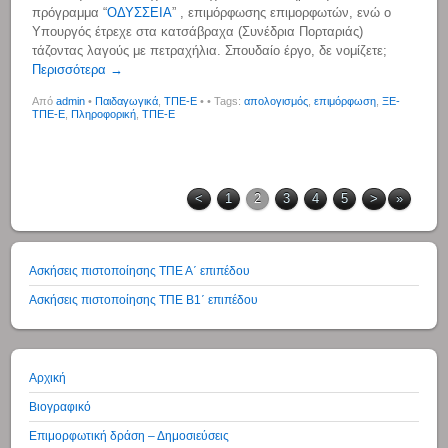
πρόγραμμα “
ΟΔΥΣΣΕΙΑ
” , επιμόρφωσης επιμορφωτών, ενώ ο
Υπουργός έτρεχε στα κατσάβραχα (Συνέδρια Πορταριάς)
τάζοντας λαγούς με πετραχήλια. Σπουδαίο έργο, δε νομίζετε;
Περισσότερα →
Από
admin
•
Παιδαγωγικά
,
ΤΠΕ-Ε
•
• Tags:
απολογισμός
,
επιμόρφωση
,
ΞΕ-
ΤΠΕ-Ε
,
Πληροφορική
,
ΤΠΕ-Ε
<
1
2
3
4
5
>
»
Ασκήσεις πιστοποίησης ΤΠΕ Α΄ επιπέδου
Ασκήσεις πιστοποίησης ΤΠΕ Β1΄ επιπέδου
Αρχική
Βιογραφικό
Επιμορφωτική δράση – Δημοσιεύσεις