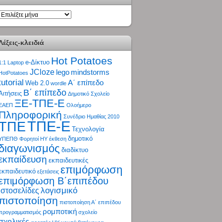
ΑΡΧΕΙΟ
Λέξεις-κλειδιά
Hot Potatoes
e-Δίκτυο
1:1 Laptop
JCloze
lego
mindstorms
HotPotatoes
tutorial
Α΄ επίπεδο
Web 2.0
wordle
Β΄ επίπεδο
Αιτήσεις
Δημοτικό Σχολείο
ΞΕ-ΤΠΕ-Ε
ΕΑΕΠ
Ολοήμερο
Πληροφορική
Συνέδριο Ημαθίας 2010
ΤΠΕ-Ε
ΤΠΕ
Τεχνολογία
δημοτικό
ΥΠΕΠΘ
Φορητοί ΗΥ
έκθεση
διαγωνισμός
διαδίκτυο
εκπαίδευση
εκπαιδευτικές
επιμόρφωση
εκπαιδευτικό
εξετάσεις
επιμόρφωση Β΄επιπέδου
λογισμικό
ιστοσελίδες
πιστοποίηση
πιστοποίηση Α΄ επιπέδου
ρομποτική
προγραμματισμός
σχολείο
σχολικές