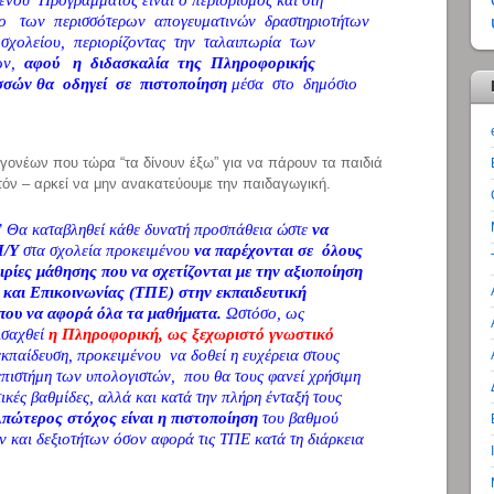
στο των περισσότερων απογευματινών δραστηριοτήτων
σχολείου, περιορίζοντας την ταλαιπωρία των
έων,
αφού η διδασκαλία της Πληροφορικής
σών θα οδηγεί σε πιστοποίηση
μέσα στο δημόσιο
 γονέων που τώρα “τα δίνουν έξω” για να πάρουν τα παιδιά
όν – αρκεί να μην ανακατεύουμε την παιδαγωγική.
” Θα καταβληθεί κάθε δυνατή προσπάθεια ώστε
να
 Η/Υ
στα σχολεία προκειμένου
να παρέχονται σε όλους
ιρίες μάθησης που να σχετίζονται με την αξιοποίηση
και Επικοινωνίας (ΤΠΕ) στην εκπαιδευτική
 που να αφορά όλα τα μαθήματα.
Ωστόσο, ως
ισαχθεί
η Πληροφορική, ως ξεχωριστό γνωστικό
κπαίδευση, προκειμένου να δοθεί η ευχέρεια στους
επιστήμη των υπολογιστών, που θα τους φανεί χρήσιμη
ικές βαθμίδες, αλλά και κατά την πλήρη ένταξή τους
πώτερος στόχος είναι η πιστοποίηση
του βαθμού
 και δεξιοτήτων όσον αφορά τις ΤΠΕ κατά τη διάρκεια