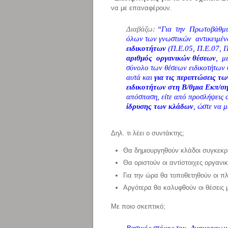
να με επαναφέρουν.
Διαβάζω:
“Για την Πρωτοβάθμια
όλων των γνωστικών αντικειμέ
ειδικοτήτων
(Π.Ε.05, Π.Ε.07, Π
αριθμός οργανικών θέσεων
, μ
σύνολο των θέσεων ειδικοτήτων 
αυτά και
για τις περιπτώσεις 
ειδικοτήτων στη Β/θμια Εκπ/σ
απόσπαση, είτε από προσλήψει
ίδρυσης των κλάδων
, ώστε να 
Δηλ. τι λέει ο συντάκτης;
Θα δημιουργηθούν κλάδοι συγκεκρι
Θα οριστούν οι αντίστοιχες οργανικ
Για την ώρα θα τοποθετηθούν οι π
Αργότερα θα καλυφθούν οι θέσεις μ
Με ποιο σκεπτικό;
Βασικός στόχος του Αναμορφωμέ