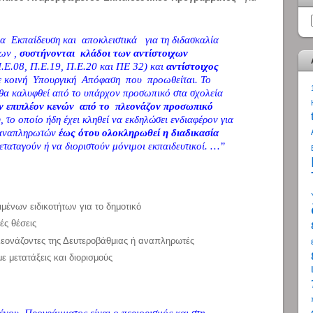
 Εκπαίδευση και αποκλειστικά για τη διδασκαλία
νων ,
συστήνονται κλάδοι των αντίστοιχων
.Ε.08, Π.Ε.19, Π.Ε.20 και ΠΕ 32) και
αντίστοιχος
ε κοινή Υπουργική Απόφαση που προωθείται. Το
θα καλυφθεί από το υπάρχον προσωπικό στα σχολεία
των επιπλέον κενών από το πλεονάζον προσωπικό
η
, το οποίο ήδη έχει κληθεί να εκδηλώσει ενδιαφέρον για
ς αναπληρωτών
έως ότου ολοκληρωθεί η διαδικασία
μεταταγούν ή να διοριστούν μόνιμοι εκπαιδευτικοί. …”
μένων ειδικοτήτων για το δημοτικό
ές θέσεις
λεονάζοντες της Δευτεροβάθμιας ή αναπληρωτές
ε μετατάξεις και διορισμούς
νου Προγράμματος είναι ο περιορισμός και στη