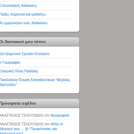
Ο δυσλεξικός δάσκαλος
Παίζω, διερευνώ και μαθαίνω
Το ημερολόγιο ενός δασκάλου
Οι δικτυακοί μου τόποι
11ο Δημοτικό Σχολείο Ευόσμου
e-Γεωγραφία
Ελληνική Πύλη Παιδείας
Πανελλήνια Ένωση Εκπαιδευτικών “Μιχάλης
Δερτούζος”
Πρόσφατα σχόλια
ΑΝΑΣΤΑΣΙΟΣ ΤΣΑΟΥΣΙΔΗΣ
στο
Βιογραφικό
ΑΝΑΣΤΑΣΙΟΣ ΤΣΑΟΥΣΙΔΗΣ
στο
Φίλα το
βάτραχό σου … [ή “Πριγκίπισσες και
βασιλόπουλα”]