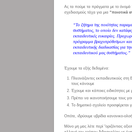
Ας τα πούμε τα πράγματα με το όνομά
σχεδιασμούς τάχα για μια
“ποιοτικά 
“Το ζήτημα της ποιότητας παραμέ
συστήματος, το οποίο δεν κατάφε
εκπαιδευτικές ευκαιρίες. Προχωρ
πρόγραμμα βραχυπρόθεσμων και
εκπαιδευτικής διαδικασίας για τ
εκπαιδευτικού μας συστήματος.”
Έχουμε τα εξής δεδομένα:
Πλεονάζοντες εκπαιδευτικούς στη Β
τους κάνουμε
Έχουμε και κάποιες ειδικότητες με
Πρέπει να ικανοποιήσουμε τους γ
Το δημοτικό σχολείο προσφέρεται
Οπότε, ιδρύουμε υβρίδια κανονικο-ολο
Μόνο μη μας λέτε περί “οριζόντιας αξι
αλλαγή του τρόπου διδασκαλίας με έμ