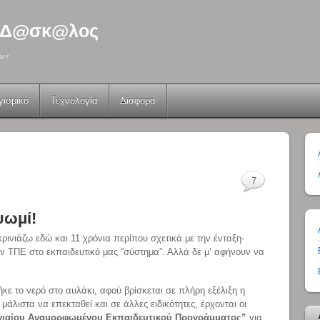
 - Δ@σκ@λος
her
γισμικό
Τεχνολογία
Διάφορα
7
ψωμί!
ινιάζω εδώ και 11 χρόνια περίπου σχετικά με την ένταξη-
 ΤΠΕ στο εκπαιδευτικό μας “σύστημα”. Αλλά δε μ’ αφήνουν να
 το νερό στο αυλάκι, αφού βρίσκεται σε πλήρη εξέλιξη η
άλιστα να επεκταθεί και σε άλλες ειδικότητες, έρχονται οι
 Ενιαίου Αναμορφωμένου Εκπαιδευτικού Προγράμματος”
για