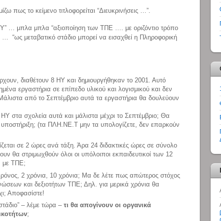
μίζω πως το κείμενο τιτλοφορείται “Διευκρινήσεις …”.
ΗΥ” … μπλα μπλα “αξιοποίηση των ΤΠΕ …. με οριζόντιο τρόπο
 … “ως μεταβατικό στάδιο μπορεί να εισαχθεί η Πληροφορική
ρχουν, διαθέτουν 8 ΗΥ και δημιουργήθηκαν το 2001. Αυτό
μένα εργαστήρια σε επίπεδο υλικού και λογισμικού και δεν
Μάλιστα από το Σεπτέμβριο αυτά τα εργαστήρια θα δουλεύουν
ΗΥ στα σχολεία αυτά και μάλιστα μέχρι το Σεπτέμβριο; Θα
ή υποστήριξη; (τα ΠΛΗ.ΝΕ.Τ μην τα υπολογίζετε, δεν επαρκούν
ζεται σε 2 ώρες ανά τάξη. Άρα 24 διδακτικές ώρες σε σύνολο
ουν θα στριμωχθούν όλοι οι υπόλοιποι εκπαιδευτικοί των 12
” με ΤΠΕ;
1 χρόνος, 2 χρόνια, 10 χρόνια; Μα δε λέτε πως απώτερος στόχος
νώσεων και δεξιοτήτων ΤΠΕ; Δηλ. για μερικά χρόνια θα
χι; Αποφασίστε!
 στάδιο” – λέμε τώρα –
τι θα απογίνουν οι οργανικά
δικοτήτων
;