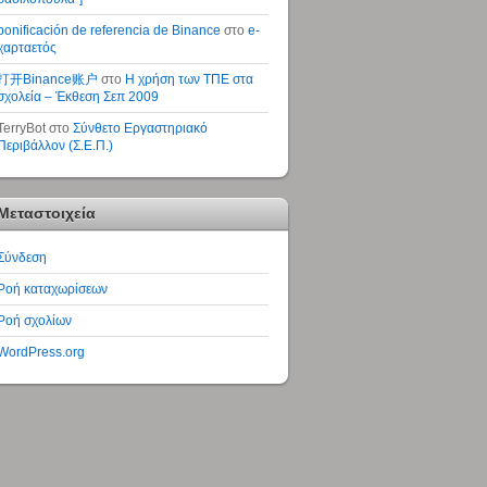
bonificación de referencia de Binance
στο
e-
χαρταετός
打开Binance账户
στο
Η χρήση των ΤΠΕ στα
σχολεία – Έκθεση Σεπ 2009
TerryBot
στο
Σύνθετο Εργαστηριακό
Περιβάλλον (Σ.Ε.Π.)
Μεταστοιχεία
Σύνδεση
Ροή καταχωρίσεων
Ροή σχολίων
WordPress.org