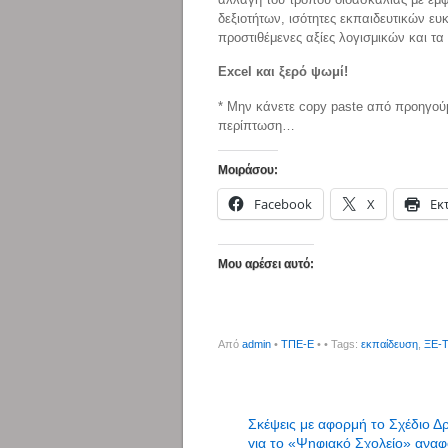
δεξιοτήτων, ισότητες εκπαιδευτικών ευ
προστιθέμενες αξίες λογισμικών και τα
Excel και ξερό ψωμί!
* Μην κάνετε copy paste από προηγούμε
περίπτωση…
Μοιράσου:
Facebook
X
Εκ
Μου αρέσει αυτό:
Από
admin
•
ΤΠΕ-Ε
•
• Tags:
εκπαίδευση
,
ΞΕ-
Σκέψεις με αφορμή το Σχέδιο Δ
για το «Ψηφιακό Σχολείο» αναφ