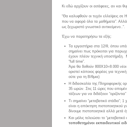
Κι εδώ αρχίζουν οι ασάφειες, αν και θυ
“Θα καλυφθούν οι τυχόν ελλείψεις σε 
που να αφορά όλα τα μαθήματα”. Αλλά
ως ξεχωριστό γνωστικό αντικείμενο..”.
Έχω να παρατηρήσω τα εξής:
Τα εργαστήρια στα 12/θ, όπου υπά
σημαίνει πως πρόκειται για παρωχη
έχουν πλέον τεχνική υποστήριξη. 
“full time”.
Άρα θα δοθούν 800Χ10=8.000 νέοι 
οριστεί κάποιος φορέας για τεχνικ
ούτε για τη Β/θμια)
Η διδασκαλία της Πληροφορικής ορί
35 ωρών. Στις 11 ώρες που απομέν
τάξεων για να διδάξουν “οριζόντια
Τι σημαίνει “μεταβατικό στάδιο”; 
είναι η απόκτηση πιστοποιητικού γ
δίνουμε πιστοποιητικά αλλά μετά ό
Και μόλις τελειώσει το “μεταβατικό
τοποθετημένοι εκπαιδευτικοί ει