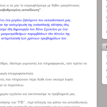
 τους κι ας μην τα καμουφλάρουμε με δήθεν μακρόπνοους
αναβαθμισμένη εκπαίδευση”
.
νει ένα μεγάλο ζητούμενο του εκπαιδευτικού μας
ρε την κατοχύρωση της ουσιαστικής ισότητας στις
ούμε στη δημιουργία του Νέου Σχολείου με ένα
 μακροπρόθεσμων παρεμβάσεων στο σύνολο της
ην αντιμετώπιση των χρόνιων προβλημάτων του
/θμια, ιδιαίτερα γυμναστές και πληροφορικούς, κάτι πρέπει να
 μικρή απορροφητικότητα.
ονείς που πληρώνουν πέρα δώθε έναν σκασμό λεφτά.
 για τα παραπάνω
ήμερου σχολείου και τακτοποιούμε τα προβλήματά μας.
οποίησης των ΤΠΕ” , περί αλλαγής του ρόλου του εκπαιδευτικού,
φαση στην ανάπτυξη της συνεργασίας και των κοινωνικών