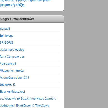
φορητός ΗΥ
χρυσά βατόμουρα
ψηφιακή τάξη
Blogs εκπαιδευτικών
elenaell
Ephilology
GRIGORIS
Marianna’s weblog
Terra Computerata
Α ρ ι σ μ α ρ ί
Αδαμαντία Φατσέα
Ας μπούμε σε μια τάξη!
Δάσκαλος Κ.
Είσαι και δάσκαλος!
Ιστολόγιο για το Scratch του Νίκου Δαπόντε
Μαθηματική Εκπαίδευση & Τεχνολογία