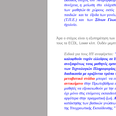
συνέχεια, η μείωση στο ελάχι
των μαθητών σε χώρους εκτός 
παιδιών και τα έξοδα των γον
(Τ.Π.Ε.) και των
Ξένων Γλωσ
σχολείο.
Άρα ο στόχος είναι η εξυπηρέτηση των
τους τα ECDL, Lower κλπ. Ουδέν μεμπτ
Ειδικά για τους ΗΥ αναφέρεται:
καλυφθούν τυχόν ελλείψεις σε
ανεξαιρέτως τους μαθητές εμπε
των Τεχνολογιών Πληροφορίας 
διαδικασία με οριζόντιο τρόπο
μεταβατικό στάδιο
μπορεί να ε
αντικείμενο
στην Πρωτοβάθμια ε
μαθητές να εξοικειωθούν με την 
όχι μόνο στις επόμενες εκπαιδευτ
αργότερα στην πραγματική ζωή.
Α
κατάκτησης των βασικών γνώσεων
της Υποχρεωτικής Εκπαίδευσης.”