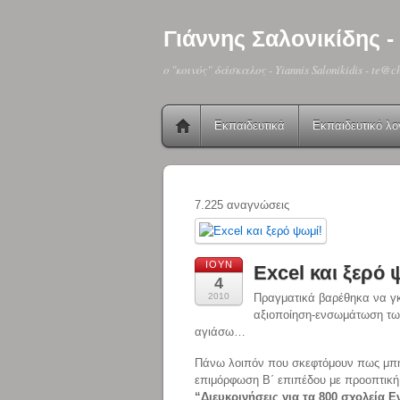
Γιάννης Σαλονικίδης
o "κοινός" δάσκαλος - Yiannis Salonikidis - te@c
Εκπαιδευτικά
Εκπαιδευτικό λο
7.225 αναγνώσεις
ΙΟΎΝ
Excel και ξερό 
4
2010
Πραγματικά βαρέθηκα να γκρ
αξιοποίηση-ενσωμάτωση των
αγιάσω…
Πάνω λοιπόν που σκεφτόμουν πως μπήκε
επιμόρφωση Β΄ επιπέδου με προοπτική μ
“Διευκρινήσεις για τα 800 σχολεία