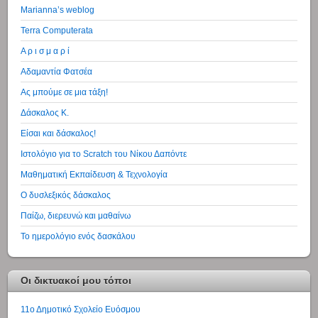
Marianna’s weblog
Terra Computerata
Α ρ ι σ μ α ρ ί
Αδαμαντία Φατσέα
Ας μπούμε σε μια τάξη!
Δάσκαλος Κ.
Είσαι και δάσκαλος!
Ιστολόγιο για το Scratch του Νίκου Δαπόντε
Μαθηματική Εκπαίδευση & Τεχνολογία
Ο δυσλεξικός δάσκαλος
Παίζω, διερευνώ και μαθαίνω
Το ημερολόγιο ενός δασκάλου
Οι δικτυακοί μου τόποι
11ο Δημοτικό Σχολείο Ευόσμου