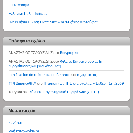
e-Γεωγραφία
Ελληνική Πύλη Παιδείας
Πανελλήνια Ένωση Εκπαιδευτικών “Μιχάλης Δερτούζος”
Πρόσφατα σχόλια
ΑΝΑΣΤΑΣΙΟΣ ΤΣΑΟΥΣΙΔΗΣ
στο
Βιογραφικό
ΑΝΑΣΤΑΣΙΟΣ ΤΣΑΟΥΣΙΔΗΣ
στο
Φίλα το βάτραχό σου … [ή
“Πριγκίπισσες και βασιλόπουλα”]
bonificación de referencia de Binance
στο
e-χαρταετός
打开Binance账户
στο
Η χρήση των ΤΠΕ στα σχολεία – Έκθεση Σεπ 2009
TerryBot
στο
Σύνθετο Εργαστηριακό Περιβάλλον (Σ.Ε.Π.)
Μεταστοιχεία
Σύνδεση
Ροή καταχωρίσεων