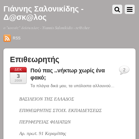
Γιάννης Σαλονικίδης -
Δ@σκ@λος
o "κοινός" δάσκαλος - Yiannis Salonikidis - te@cher
RSS
Επιθεωρητής
Πού πας ..νήκτωρ χωρίς ένα
ΔΕΚ
2
3
φακό;
2009
Τα πλάγια δικά μου, τα υπόλοιπα αλλουνού…
ΒΑΣΙΛΕΙΟΝ ΤΗΣ ΕΛΛΑΔΟΣ
ΕΠΙΘΕΩΡΗΤΗΣ ΣΤΟΙΧ. ΕΚΠΑΙΔΕΥΣΕΩΣ
ΠΕΡΙΦΕΡΕΙΑΣ ΦΙΛΙΑΤΩΝ
Αρ. πρωτ. 91 Κεραμίτσης