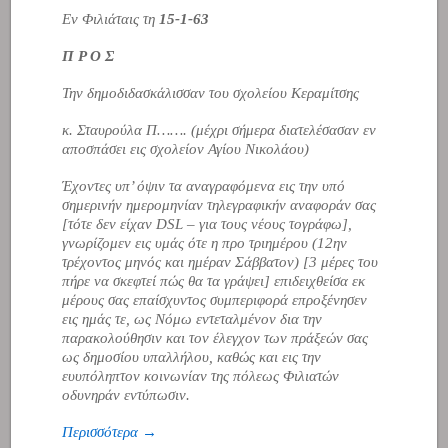
Εν Φιλιάταις τη
15-1-63
Π Ρ Ο Σ
Την δημοδιδασκάλισσαν του σχολείου Κεραμίτσης
κ. Σταυρούλα Π……. (μέχρι σήμερα διατελέσασαν εν
αποσπάσει εις σχολείον Αγίου Νικολάου)
Έχοντες υπ’ όψιν τα αναγραφόμενα εις την υπό
σημερινήν ημερομηνίαν τηλεγραφικήν αναφοράν σας
[τότε δεν είχαν DSL – για τους νέους τογράφω]
,
γνωρίζομεν εις υμάς ότε η προ τριημέρου (12ην
τρέχοντος μηνός και ημέραν Σάββατον)
[3 μέρες του
πήρε να σκεφτεί πώς θα τα γράψει]
επιδειχθείσα εκ
μέρους σας επαίσχυντος συμπεριφορά επροξένησεν
εις ημάς τε, ως Νόμω εντεταλμένον δια την
παρακολούθησιν και τον έλεγχον των πράξεών σας
ως δημοσίου υπαλλήλου, καθώς και εις την
ευυπόληπτον κοινωνίαν της πόλεως Φιλιατών
οδυνηράν εντύπωσιν.
Περισσότερα →