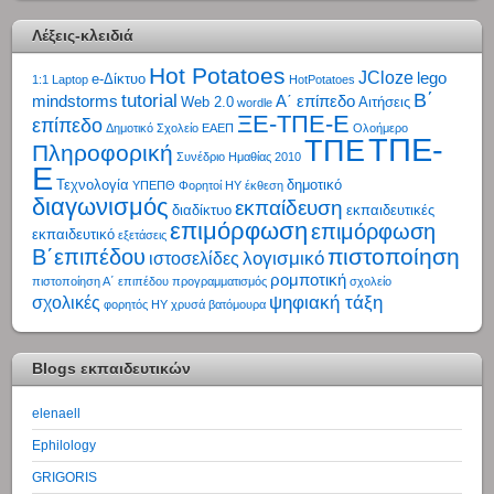
Λέξεις-κλειδιά
Hot Potatoes
JCloze
lego
e-Δίκτυο
1:1 Laptop
HotPotatoes
tutorial
Β΄
mindstorms
Α΄ επίπεδο
Web 2.0
Αιτήσεις
wordle
ΞΕ-ΤΠΕ-Ε
επίπεδο
Δημοτικό Σχολείο
ΕΑΕΠ
Ολοήμερο
ΤΠΕ-
ΤΠΕ
Πληροφορική
Συνέδριο Ημαθίας 2010
Ε
Τεχνολογία
δημοτικό
ΥΠΕΠΘ
Φορητοί ΗΥ
έκθεση
διαγωνισμός
εκπαίδευση
διαδίκτυο
εκπαιδευτικές
επιμόρφωση
επιμόρφωση
εκπαιδευτικό
εξετάσεις
πιστοποίηση
Β΄επιπέδου
λογισμικό
ιστοσελίδες
ρομποτική
πιστοποίηση Α΄ επιπέδου
προγραμματισμός
σχολείο
ψηφιακή τάξη
σχολικές
φορητός ΗΥ
χρυσά βατόμουρα
Blogs εκπαιδευτικών
elenaell
Ephilology
GRIGORIS